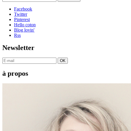
Facebook
Twitter
Pinterest
Hello coton
Blog lovin'
Rss
Newsletter
OK
à propos