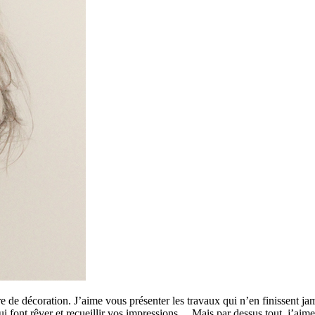
 de décoration. J’aime vous présenter les travaux qui n’en finissent ja
 qui font rêver et recueillir vos impressions… Mais par dessus tout, j’a