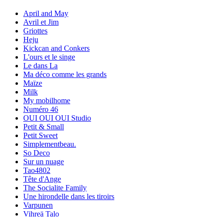
April and May
Avril et Jim
Griottes
Heju
Kickcan and Conkers
L'ours et le singe
Le dans La
Ma déco comme les grands
Maïze
Milk
My mobilhome
Numéro 46
OUI OUI OUI Studio
Petit & Small
Petit Sweet
Simplementbeau.
So Deco
Sur un nuage
Tao4802
Tête d'Ange
The Socialite Family
Une hirondelle dans les tiroirs
Varpunen
Vihreä Talo