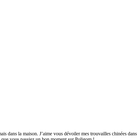
mais dans la maison. J’aime vous dévoiler mes trouvailles chinées dans
ime que vous passiez un bon moment sur Poligom !