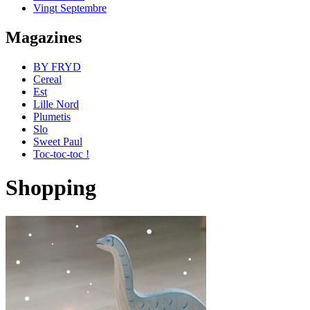
Vingt Septembre
Magazines
BY FRYD
Cereal
Est
Lille Nord
Plumetis
Slo
Sweet Paul
Toc-toc-toc !
Shopping