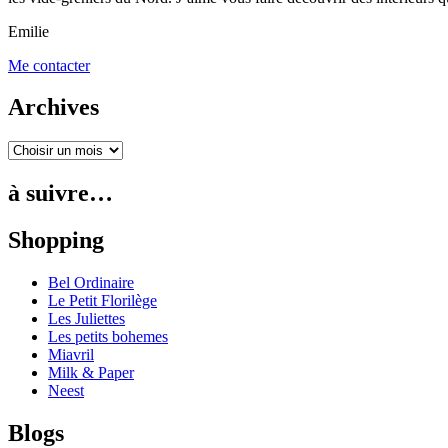
Emilie
Me contacter
Archives
à suivre…
Shopping
Bel Ordinaire
Le Petit Florilège
Les Juliettes
Les petits bohemes
Miavril
Milk & Paper
Neest
Blogs