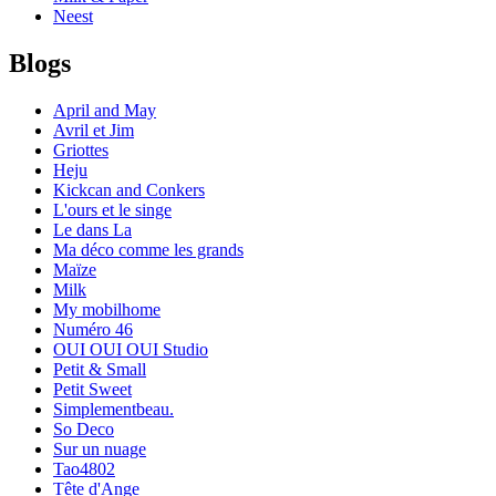
Neest
Blogs
April and May
Avril et Jim
Griottes
Heju
Kickcan and Conkers
L'ours et le singe
Le dans La
Ma déco comme les grands
Maïze
Milk
My mobilhome
Numéro 46
OUI OUI OUI Studio
Petit & Small
Petit Sweet
Simplementbeau.
So Deco
Sur un nuage
Tao4802
Tête d'Ange