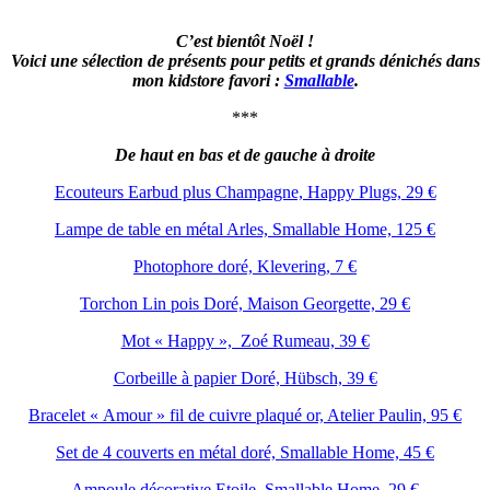
C’est bientôt Noël !
Voici une sélection de présents pour petits et grands dénichés dans
mon kidstore favori :
Smallable
.
***
De haut en bas et de gauche à droite
Ecouteurs Earbud plus Champagne, Happy Plugs, 29 €
Lampe de table en métal Arles, Smallable Home, 125 €
Photophore doré, Klevering, 7 €
Torchon Lin pois Doré, Maison Georgette, 29 €
Mot « Happy », Zoé Rumeau, 39 €
Corbeille à papier Doré, Hübsch, 39 €
Bracelet « Amour » fil de cuivre plaqué or, Atelier Paulin, 95 €
Set de 4 couverts en métal doré, Smallable Home, 45 €
Ampoule décorative Etoile, Smallable Home, 29 €