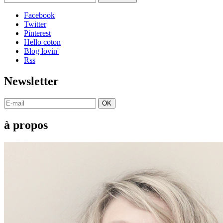
Facebook
Twitter
Pinterest
Hello coton
Blog lovin'
Rss
Newsletter
OK
à propos