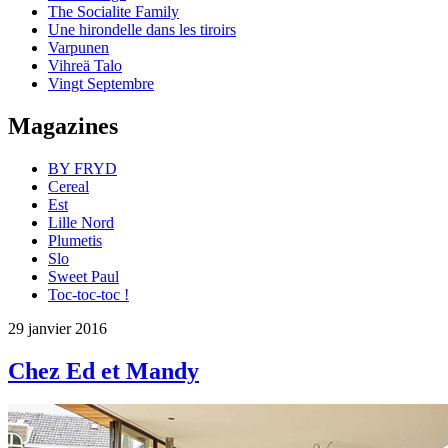
The Socialite Family
Une hirondelle dans les tiroirs
Varpunen
Vihreä Talo
Vingt Septembre
Magazines
BY FRYD
Cereal
Est
Lille Nord
Plumetis
Slo
Sweet Paul
Toc-toc-toc !
29 janvier 2016
Chez Ed et Mandy