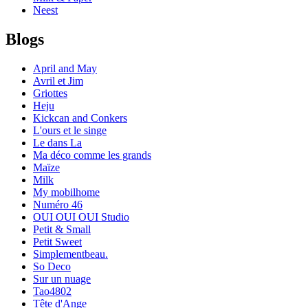
Neest
Blogs
April and May
Avril et Jim
Griottes
Heju
Kickcan and Conkers
L'ours et le singe
Le dans La
Ma déco comme les grands
Maïze
Milk
My mobilhome
Numéro 46
OUI OUI OUI Studio
Petit & Small
Petit Sweet
Simplementbeau.
So Deco
Sur un nuage
Tao4802
Tête d'Ange