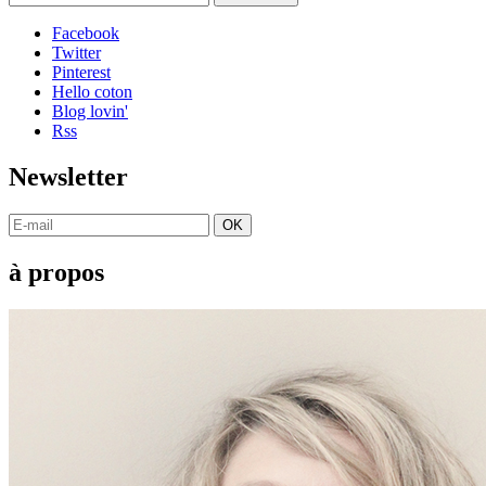
Facebook
Twitter
Pinterest
Hello coton
Blog lovin'
Rss
Newsletter
OK
à propos