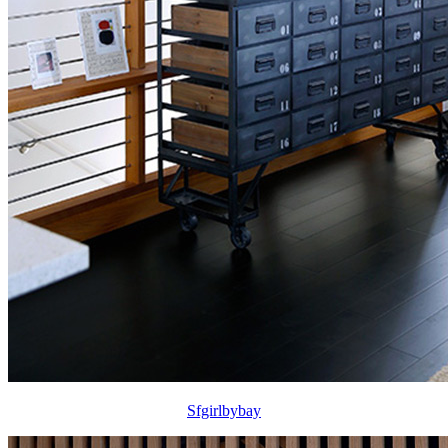
Sfgirlbybay