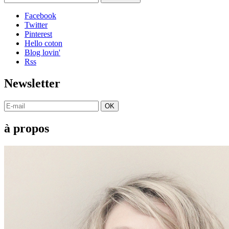
Facebook
Twitter
Pinterest
Hello coton
Blog lovin'
Rss
Newsletter
OK
à propos