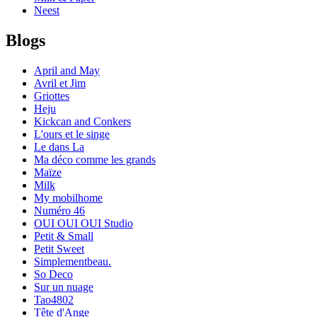
Neest
Blogs
April and May
Avril et Jim
Griottes
Heju
Kickcan and Conkers
L'ours et le singe
Le dans La
Ma déco comme les grands
Maïze
Milk
My mobilhome
Numéro 46
OUI OUI OUI Studio
Petit & Small
Petit Sweet
Simplementbeau.
So Deco
Sur un nuage
Tao4802
Tête d'Ange