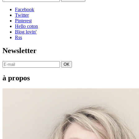
Facebook
Twitter
Pinterest
Hello coton
Blog lovin'
Rss
Newsletter
OK
à propos