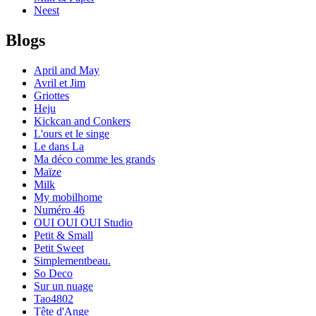
Neest
Blogs
April and May
Avril et Jim
Griottes
Heju
Kickcan and Conkers
L'ours et le singe
Le dans La
Ma déco comme les grands
Maïze
Milk
My mobilhome
Numéro 46
OUI OUI OUI Studio
Petit & Small
Petit Sweet
Simplementbeau.
So Deco
Sur un nuage
Tao4802
Tête d'Ange