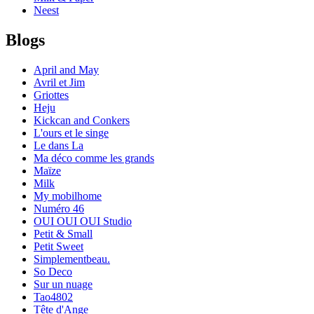
Neest
Blogs
April and May
Avril et Jim
Griottes
Heju
Kickcan and Conkers
L'ours et le singe
Le dans La
Ma déco comme les grands
Maïze
Milk
My mobilhome
Numéro 46
OUI OUI OUI Studio
Petit & Small
Petit Sweet
Simplementbeau.
So Deco
Sur un nuage
Tao4802
Tête d'Ange