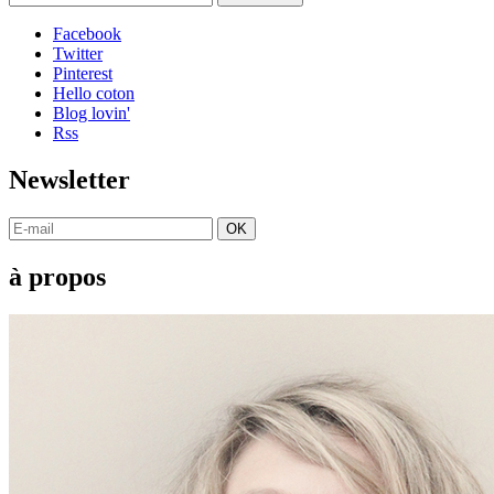
Facebook
Twitter
Pinterest
Hello coton
Blog lovin'
Rss
Newsletter
OK
à propos