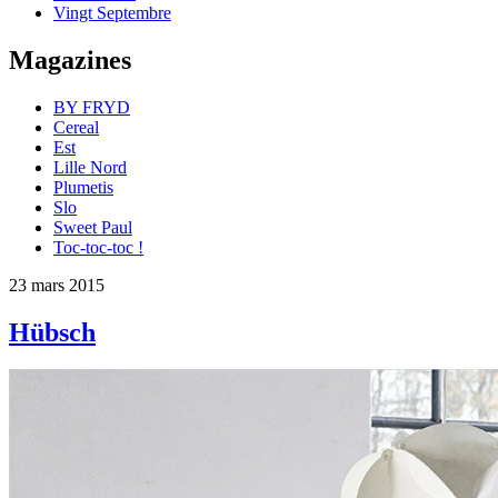
Vingt Septembre
Magazines
BY FRYD
Cereal
Est
Lille Nord
Plumetis
Slo
Sweet Paul
Toc-toc-toc !
23 mars 2015
Hübsch