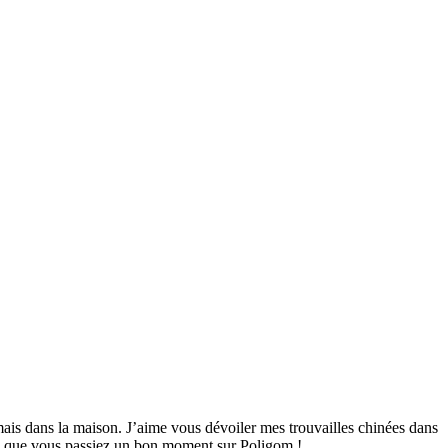
mais dans la maison. J’aime vous dévoiler mes trouvailles chinées dans
ime que vous passiez un bon moment sur Poligom !