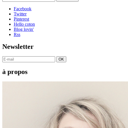
Facebook
Twitter
Pinterest
Hello coton
Blog lovin'
Rss
Newsletter
OK
à propos