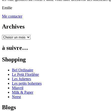
Emilie
Me contacter
Archives
à suivre…
Shopping
Bel Ordinaire
Le Petit Florilège
Les Juliettes
Les petits bohemes
Miavril
Milk & Paper
Neest
Blogs