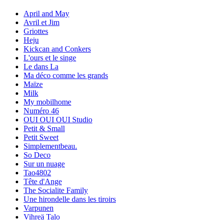
April and May
Avril et Jim
Griottes
Heju
Kickcan and Conkers
L'ours et le singe
Le dans La
Ma déco comme les grands
Maïze
Milk
My mobilhome
Numéro 46
OUI OUI OUI Studio
Petit & Small
Petit Sweet
Simplementbeau.
So Deco
Sur un nuage
Tao4802
Tête d'Ange
The Socialite Family
Une hirondelle dans les tiroirs
Varpunen
Vihreä Talo