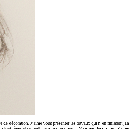
 de décoration. J’aime vous présenter les travaux qui n’en finissent ja
 qui font rêver et recueillir vos impressions… Mais par dessus tout, j’a