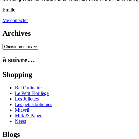
Emilie
Me contacter
Archives
à suivre…
Shopping
Bel Ordinaire
Le Petit Florilège
Les Juliettes
Les petits bohemes
Miavril
Milk & Paper
Neest
Blogs