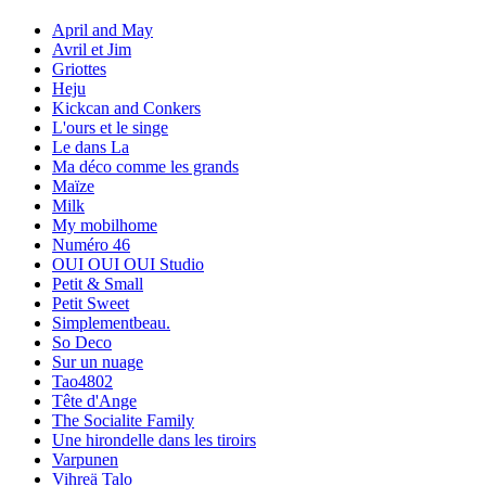
April and May
Avril et Jim
Griottes
Heju
Kickcan and Conkers
L'ours et le singe
Le dans La
Ma déco comme les grands
Maïze
Milk
My mobilhome
Numéro 46
OUI OUI OUI Studio
Petit & Small
Petit Sweet
Simplementbeau.
So Deco
Sur un nuage
Tao4802
Tête d'Ange
The Socialite Family
Une hirondelle dans les tiroirs
Varpunen
Vihreä Talo