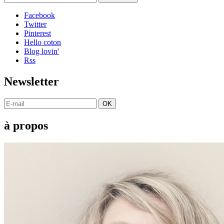
Facebook
Twitter
Pinterest
Hello coton
Blog lovin'
Rss
Newsletter
OK
à propos