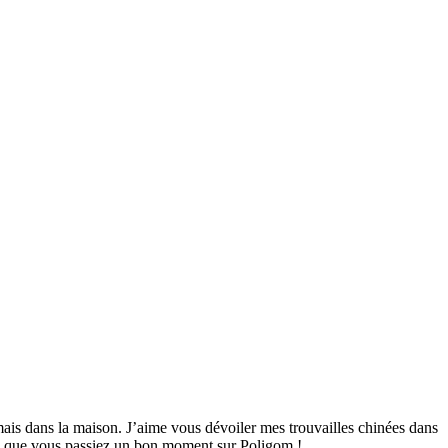
mais dans la maison. J’aime vous dévoiler mes trouvailles chinées dans
ime que vous passiez un bon moment sur Poligom !