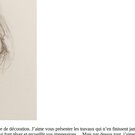
 de décoration. J’aime vous présenter les travaux qui n’en finissent ja
 qui font rêver et recueillir vos impressions… Mais par dessus tout, j’a