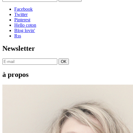
Facebook
Twitter
Pinterest
Hello coton
Blog lovin'
Rss
Newsletter
OK
à propos