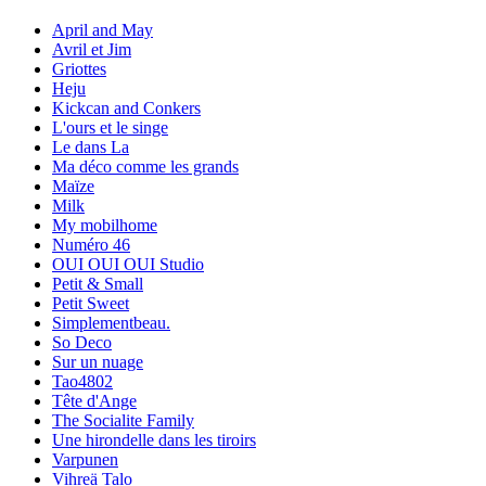
April and May
Avril et Jim
Griottes
Heju
Kickcan and Conkers
L'ours et le singe
Le dans La
Ma déco comme les grands
Maïze
Milk
My mobilhome
Numéro 46
OUI OUI OUI Studio
Petit & Small
Petit Sweet
Simplementbeau.
So Deco
Sur un nuage
Tao4802
Tête d'Ange
The Socialite Family
Une hirondelle dans les tiroirs
Varpunen
Vihreä Talo