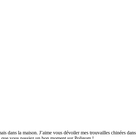
mais dans la maison. J’aime vous dévoiler mes trouvailles chinées dans
ime que vous passiez un bon moment sur Poligom !