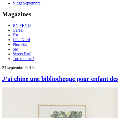
Vingt Septembre
Magazines
BY FRYD
Cereal
Est
Lille Nord
Plumetis
Slo
Sweet Paul
Toc-toc-toc !
21 septembre 2015
J’ai chiné une bibliothèque pour enfant de