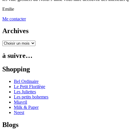
Emilie
Me contacter
Archives
à suivre…
Shopping
Bel Ordinaire
Le Petit Florilège
Les Juliettes
Les petits bohemes
Miavril
Milk & Paper
Neest
Blogs