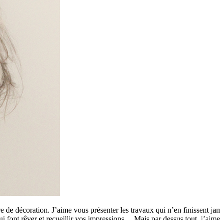
 de décoration. J’aime vous présenter les travaux qui n’en finissent ja
 qui font rêver et recueillir vos impressions… Mais par dessus tout, j’a