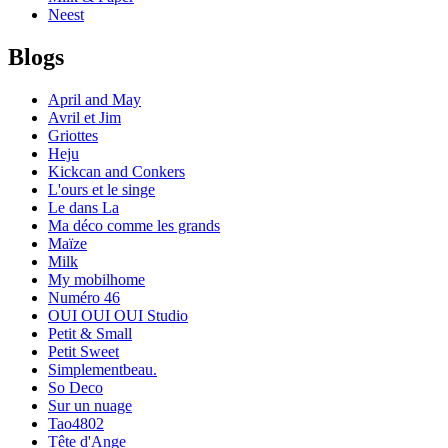
Neest
Blogs
April and May
Avril et Jim
Griottes
Heju
Kickcan and Conkers
L'ours et le singe
Le dans La
Ma déco comme les grands
Maïze
Milk
My mobilhome
Numéro 46
OUI OUI OUI Studio
Petit & Small
Petit Sweet
Simplementbeau.
So Deco
Sur un nuage
Tao4802
Tête d'Ange