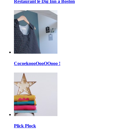
Restaurant le Dig Inn à Boston
CocoekoooOooOOooo !
Plick Plock