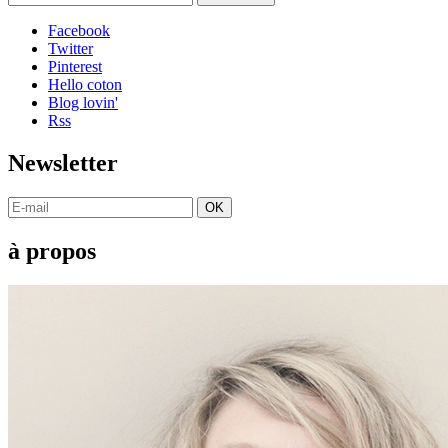
Facebook
Twitter
Pinterest
Hello coton
Blog lovin'
Rss
Newsletter
OK
à propos