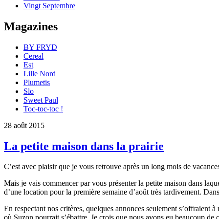
Vingt Septembre
Magazines
BY FRYD
Cereal
Est
Lille Nord
Plumetis
Slo
Sweet Paul
Toc-toc-toc !
28 août 2015
La petite maison dans la prairie
C’est avec plaisir que je vous retrouve après un long mois de vacances
Mais je vais commencer par vous présenter la petite maison dans laque
d’une location pour la première semaine d’août très tardivement. Dans 
En respectant nos critères, quelques annonces seulement s’offraient à n
où Suzon pourrait s’ébattre. Je crois que nous avons eu beaucoup de cha