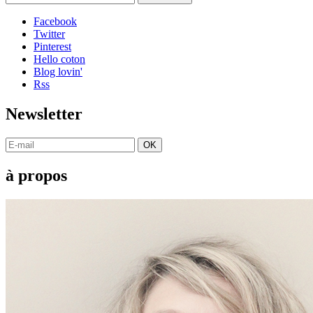
Facebook
Twitter
Pinterest
Hello coton
Blog lovin'
Rss
Newsletter
OK
à propos