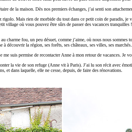
iétaire de la maison. Dès nos premiers échanges, j’ai senti son attachem
rigolo. Mais rien de morbide du tout dans ce petit coin de paradis, je vo
it village où vous pouvez être sûrs de passer des vacances tranquilles !
 au charme fou, un peu désuet, comme j’aime, où nous nous sommes tou
e à découvrir la région, ses forêts, ses châteaux, ses villes, ses march
 je me suis permise de recontacter Anne à mon retour de vacances. Je voul
er la vie de son refuge (Anne vit à Paris). J’ai lu son récit avec émotio
 et dans laquelle, elle ne cesse, depuis, de faire des rénovations.