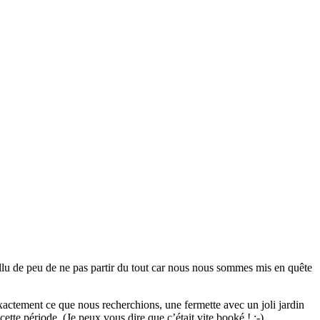
llu de peu de ne pas partir du tout car nous nous sommes mis en quête
exactement ce que nous recherchions, une fermette avec un joli jardin
tte période. (Je peux vous dire que c’était vite booké ! ;-)