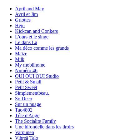
April and May
Avril et Jim
Griottes
Heju
Kickcan and Conkers
L'ours et le singe
Le dans La
Ma déco comme les grands
Maïze
Milk
My mobilhome
Numéro 46
OUI OUI OUI Studio
Petit & Small
Petit Sweet
Simplementbeau.
So Deco
Sur un nuage
Tao4802
Tête d'Ange
The Socialite Family
Une hirondelle dans les tiroirs
Varpunen
Vihreä Talo