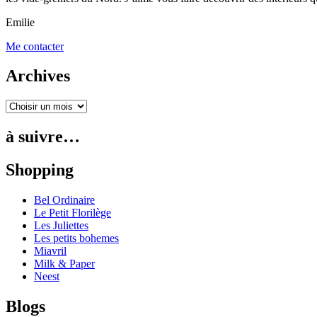
Emilie
Me contacter
Archives
à suivre…
Shopping
Bel Ordinaire
Le Petit Florilège
Les Juliettes
Les petits bohemes
Miavril
Milk & Paper
Neest
Blogs