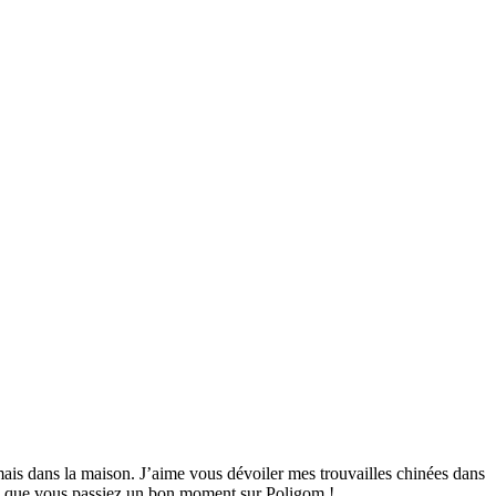
mais dans la maison. J’aime vous dévoiler mes trouvailles chinées dans
ime que vous passiez un bon moment sur Poligom !