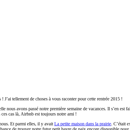
 ! J’ai tellement de choses à vous raconter pour cette rentrée 2015 !
lle nous avons passé notre première semaine de vacances. Il s’en est fa
ces cas là, Airbnb est toujours notre ami !
ous. Et parmi elles, il y avait
La petite maison dans la prairie
. C’était 
nce de trouver notre futur petit havre de paix encore disponible pour ce