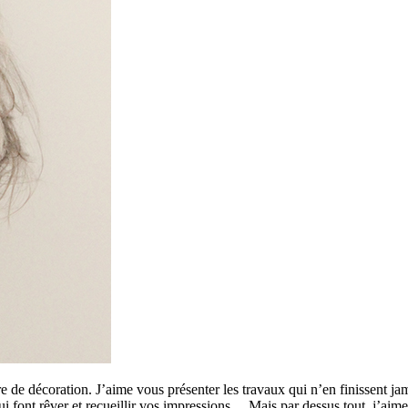
 de décoration. J’aime vous présenter les travaux qui n’en finissent ja
 qui font rêver et recueillir vos impressions… Mais par dessus tout, j’a