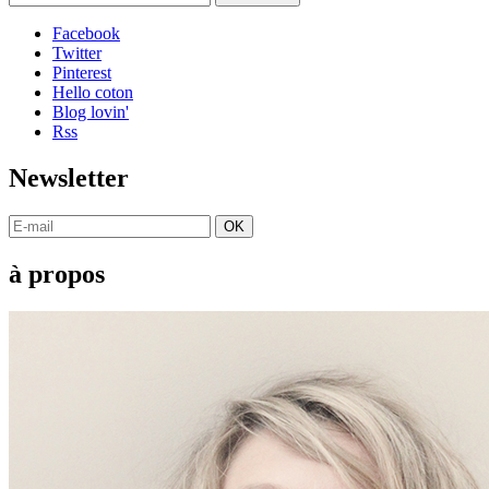
Facebook
Twitter
Pinterest
Hello coton
Blog lovin'
Rss
Newsletter
OK
à propos