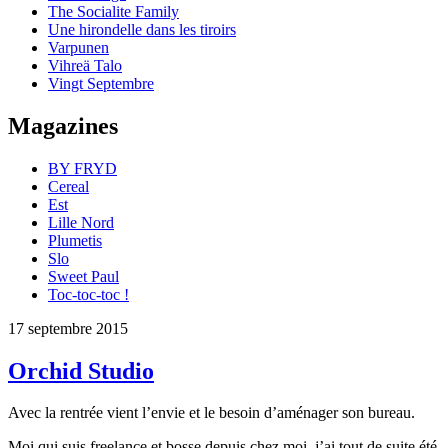
The Socialite Family
Une hirondelle dans les tiroirs
Varpunen
Vihreä Talo
Vingt Septembre
Magazines
BY FRYD
Cereal
Est
Lille Nord
Plumetis
Slo
Sweet Paul
Toc-toc-toc !
17 septembre 2015
Orchid Studio
Avec la rentrée vient l’envie et le besoin d’aménager son bureau.
Moi qui suis freelance et bosse depuis chez moi, j’ai tout de suite été