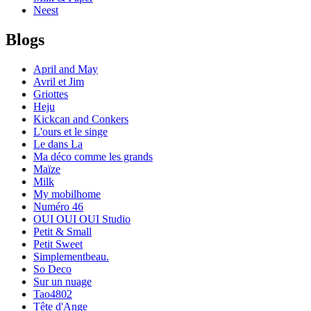
Neest
Blogs
April and May
Avril et Jim
Griottes
Heju
Kickcan and Conkers
L'ours et le singe
Le dans La
Ma déco comme les grands
Maïze
Milk
My mobilhome
Numéro 46
OUI OUI OUI Studio
Petit & Small
Petit Sweet
Simplementbeau.
So Deco
Sur un nuage
Tao4802
Tête d'Ange