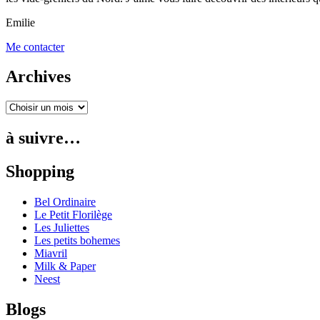
Emilie
Me contacter
Archives
à suivre…
Shopping
Bel Ordinaire
Le Petit Florilège
Les Juliettes
Les petits bohemes
Miavril
Milk & Paper
Neest
Blogs