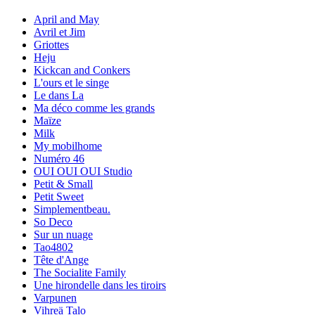
April and May
Avril et Jim
Griottes
Heju
Kickcan and Conkers
L'ours et le singe
Le dans La
Ma déco comme les grands
Maïze
Milk
My mobilhome
Numéro 46
OUI OUI OUI Studio
Petit & Small
Petit Sweet
Simplementbeau.
So Deco
Sur un nuage
Tao4802
Tête d'Ange
The Socialite Family
Une hirondelle dans les tiroirs
Varpunen
Vihreä Talo