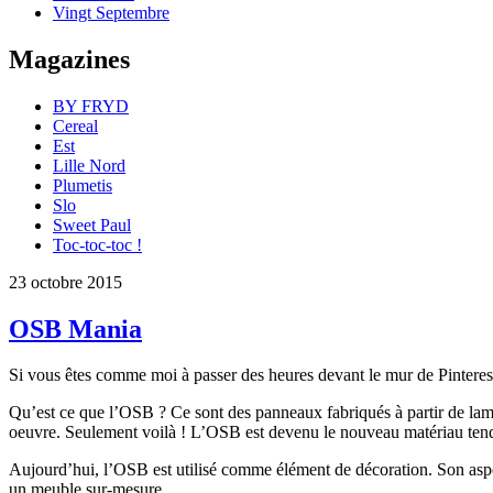
Vingt Septembre
Magazines
BY FRYD
Cereal
Est
Lille Nord
Plumetis
Slo
Sweet Paul
Toc-toc-toc !
23 octobre 2015
OSB Mania
Si vous êtes comme moi à passer des heures devant le mur de Pinterest
Qu’est ce que l’OSB ? Ce sont des panneaux fabriqués à partir de lamel
oeuvre. Seulement voilà ! L’OSB est devenu le nouveau matériau tendan
Aujourd’hui, l’OSB est utilisé comme élément de décoration. Son aspect
un meuble sur-mesure…