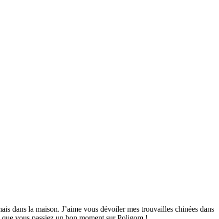
mais dans la maison. J’aime vous dévoiler mes trouvailles chinées dans
ime que vous passiez un bon moment sur Poligom !