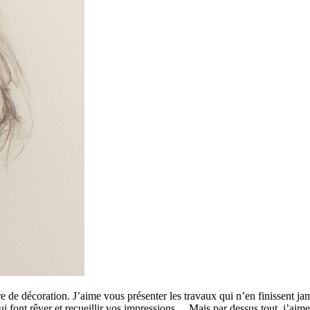
 de décoration. J’aime vous présenter les travaux qui n’en finissent ja
 qui font rêver et recueillir vos impressions… Mais par dessus tout, j’a