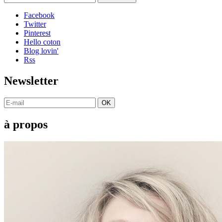
Facebook
Twitter
Pinterest
Hello coton
Blog lovin'
Rss
Newsletter
OK
à propos