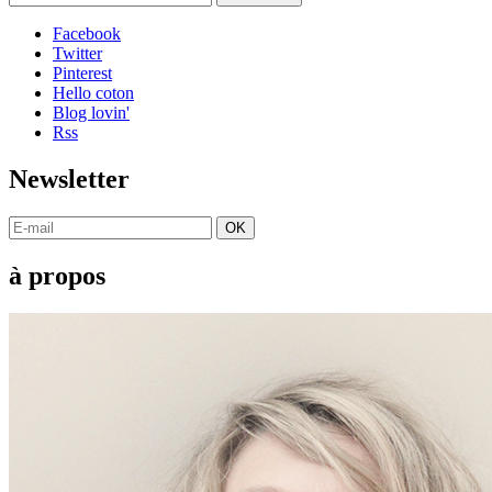
Facebook
Twitter
Pinterest
Hello coton
Blog lovin'
Rss
Newsletter
OK
à propos