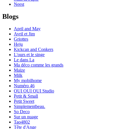
Neest
Blogs
April and May
Avril et Jim
Griottes
Heju
Kickcan and Conkers
L'ours et le singe
Le dans La
Ma déco comme les grands
Maïze
Milk
My mobilhome
Numéro 46
OUI OUI OUI Studio
Petit & Small
Petit Sweet
Simplementbeau.
So Deco
Sur un nuage
Tao4802
Tête d'Ange