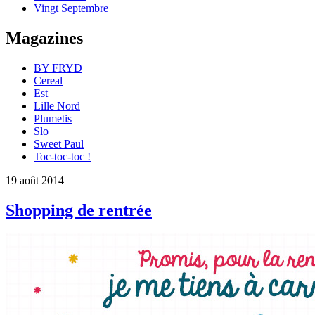
Vingt Septembre
Magazines
BY FRYD
Cereal
Est
Lille Nord
Plumetis
Slo
Sweet Paul
Toc-toc-toc !
19 août 2014
Shopping de rentrée