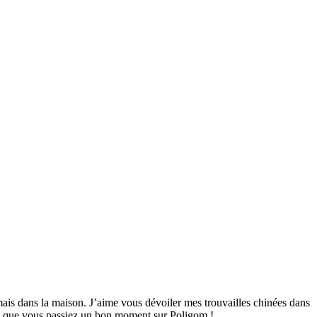
mais dans la maison. J’aime vous dévoiler mes trouvailles chinées dans
ime que vous passiez un bon moment sur Poligom !