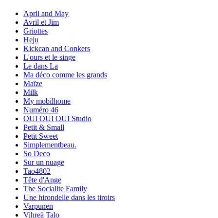
April and May
Avril et Jim
Griottes
Heju
Kickcan and Conkers
L'ours et le singe
Le dans La
Ma déco comme les grands
Maïze
Milk
My mobilhome
Numéro 46
OUI OUI OUI Studio
Petit & Small
Petit Sweet
Simplementbeau.
So Deco
Sur un nuage
Tao4802
Tête d'Ange
The Socialite Family
Une hirondelle dans les tiroirs
Varpunen
Vihreä Talo