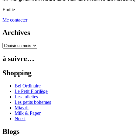
Emilie
Me contacter
Archives
à suivre…
Shopping
Bel Ordinaire
Le Petit Florilège
Les Juliettes
Les petits bohemes
Miavril
Milk & Paper
Neest
Blogs