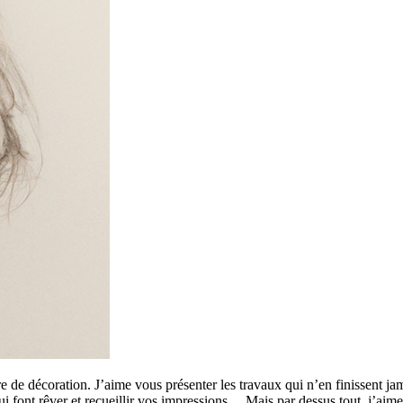
 de décoration. J’aime vous présenter les travaux qui n’en finissent ja
 qui font rêver et recueillir vos impressions… Mais par dessus tout, j’a