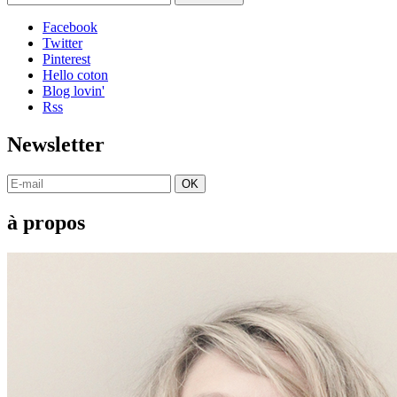
Facebook
Twitter
Pinterest
Hello coton
Blog lovin'
Rss
Newsletter
OK
à propos