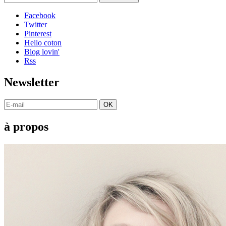
Facebook
Twitter
Pinterest
Hello coton
Blog lovin'
Rss
Newsletter
OK
à propos