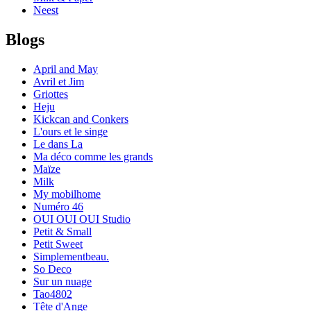
Neest
Blogs
April and May
Avril et Jim
Griottes
Heju
Kickcan and Conkers
L'ours et le singe
Le dans La
Ma déco comme les grands
Maïze
Milk
My mobilhome
Numéro 46
OUI OUI OUI Studio
Petit & Small
Petit Sweet
Simplementbeau.
So Deco
Sur un nuage
Tao4802
Tête d'Ange