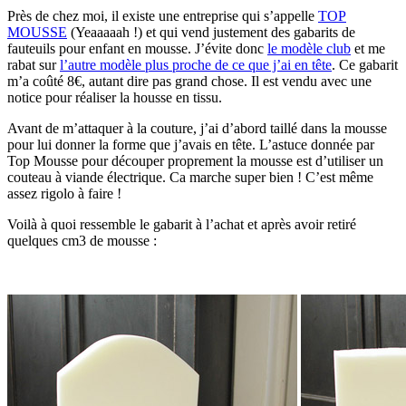
Près de chez moi, il existe une entreprise qui s’appelle
TOP
MOUSSE
(Yeaaaaah !) et qui vend justement des gabarits de
fauteuils pour enfant en mousse. J’évite donc
le modèle club
et me
rabat sur
l’autre modèle plus proche de ce que j’ai en tête
. Ce gabarit
m’a coûté 8€, autant dire pas grand chose. Il est vendu avec une
notice pour réaliser la housse en tissu.
Avant de m’attaquer à la couture, j’ai d’abord taillé dans la mousse
pour lui donner la forme que j’avais en tête. L’astuce donnée par
Top Mousse pour découper proprement la mousse est d’utiliser un
couteau à viande électrique. Ca marche super bien ! C’est même
assez rigolo à faire !
Voilà à quoi ressemble le gabarit à l’achat et après avoir retiré
quelques cm3 de mousse :