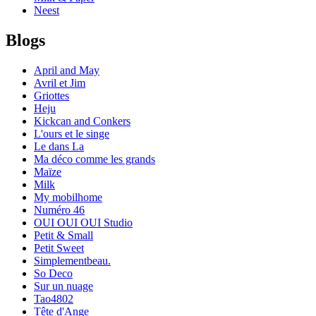
Neest
Blogs
April and May
Avril et Jim
Griottes
Heju
Kickcan and Conkers
L'ours et le singe
Le dans La
Ma déco comme les grands
Maïze
Milk
My mobilhome
Numéro 46
OUI OUI OUI Studio
Petit & Small
Petit Sweet
Simplementbeau.
So Deco
Sur un nuage
Tao4802
Tête d'Ange