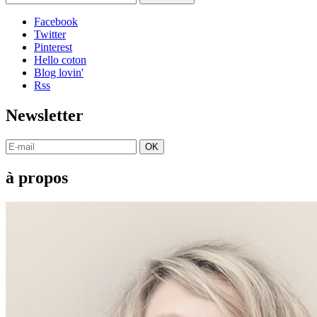
Facebook
Twitter
Pinterest
Hello coton
Blog lovin'
Rss
Newsletter
OK
à propos