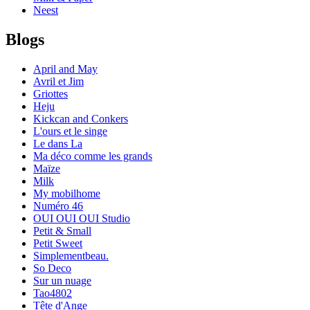
Neest
Blogs
April and May
Avril et Jim
Griottes
Heju
Kickcan and Conkers
L'ours et le singe
Le dans La
Ma déco comme les grands
Maïze
Milk
My mobilhome
Numéro 46
OUI OUI OUI Studio
Petit & Small
Petit Sweet
Simplementbeau.
So Deco
Sur un nuage
Tao4802
Tête d'Ange