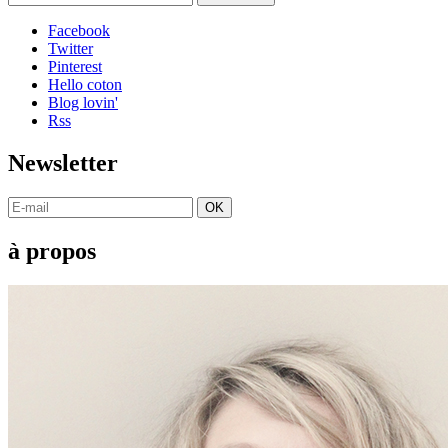
Facebook
Twitter
Pinterest
Hello coton
Blog lovin'
Rss
Newsletter
OK
à propos