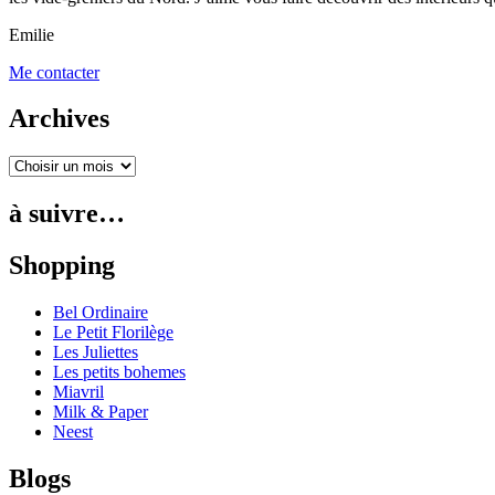
Emilie
Me contacter
Archives
à suivre…
Shopping
Bel Ordinaire
Le Petit Florilège
Les Juliettes
Les petits bohemes
Miavril
Milk & Paper
Neest
Blogs