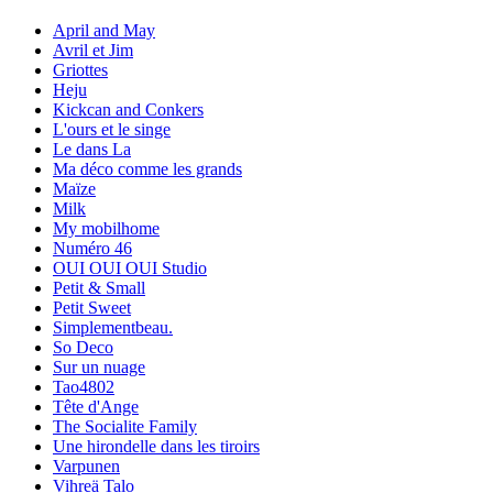
April and May
Avril et Jim
Griottes
Heju
Kickcan and Conkers
L'ours et le singe
Le dans La
Ma déco comme les grands
Maïze
Milk
My mobilhome
Numéro 46
OUI OUI OUI Studio
Petit & Small
Petit Sweet
Simplementbeau.
So Deco
Sur un nuage
Tao4802
Tête d'Ange
The Socialite Family
Une hirondelle dans les tiroirs
Varpunen
Vihreä Talo