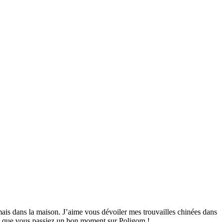
mais dans la maison. J’aime vous dévoiler mes trouvailles chinées dans
ime que vous passiez un bon moment sur Poligom !