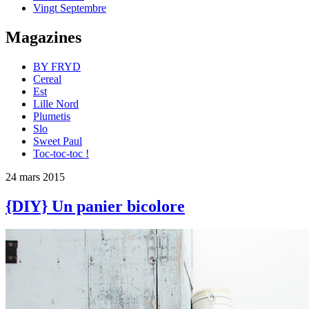
Vingt Septembre
Magazines
BY FRYD
Cereal
Est
Lille Nord
Plumetis
Slo
Sweet Paul
Toc-toc-toc !
24 mars 2015
{DIY} Un panier bicolore