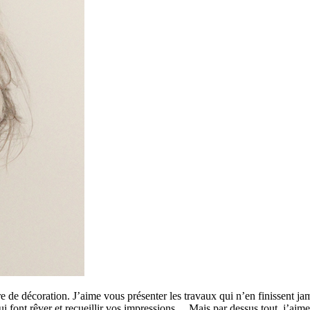
 de décoration. J’aime vous présenter les travaux qui n’en finissent ja
 qui font rêver et recueillir vos impressions… Mais par dessus tout, j’a