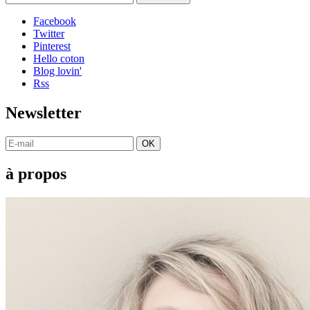
Facebook
Twitter
Pinterest
Hello coton
Blog lovin'
Rss
Newsletter
OK
à propos