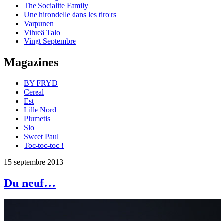
The Socialite Family
Une hirondelle dans les tiroirs
Varpunen
Vihreä Talo
Vingt Septembre
Magazines
BY FRYD
Cereal
Est
Lille Nord
Plumetis
Slo
Sweet Paul
Toc-toc-toc !
15 septembre 2013
Du neuf…