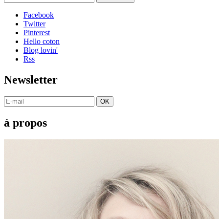
Facebook
Twitter
Pinterest
Hello coton
Blog lovin'
Rss
Newsletter
OK
à propos