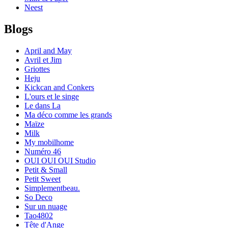
Neest
Blogs
April and May
Avril et Jim
Griottes
Heju
Kickcan and Conkers
L'ours et le singe
Le dans La
Ma déco comme les grands
Maïze
Milk
My mobilhome
Numéro 46
OUI OUI OUI Studio
Petit & Small
Petit Sweet
Simplementbeau.
So Deco
Sur un nuage
Tao4802
Tête d'Ange