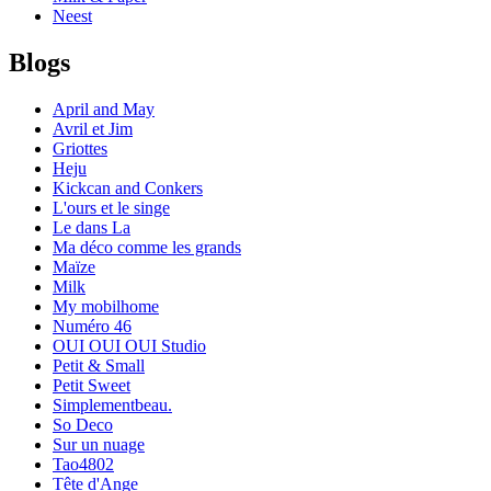
Neest
Blogs
April and May
Avril et Jim
Griottes
Heju
Kickcan and Conkers
L'ours et le singe
Le dans La
Ma déco comme les grands
Maïze
Milk
My mobilhome
Numéro 46
OUI OUI OUI Studio
Petit & Small
Petit Sweet
Simplementbeau.
So Deco
Sur un nuage
Tao4802
Tête d'Ange