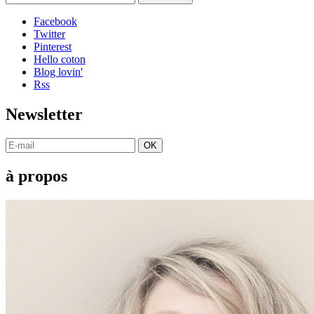
Facebook
Twitter
Pinterest
Hello coton
Blog lovin'
Rss
Newsletter
OK
à propos