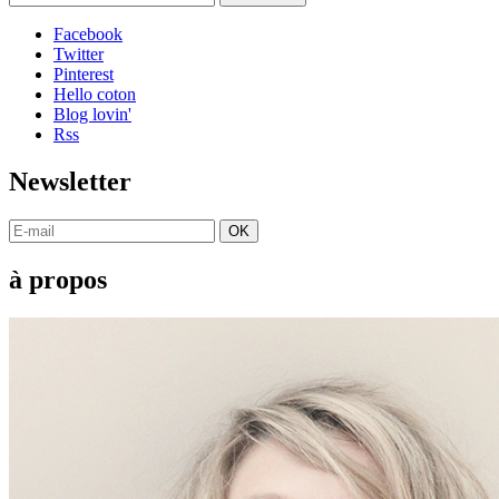
Facebook
Twitter
Pinterest
Hello coton
Blog lovin'
Rss
Newsletter
OK
à propos