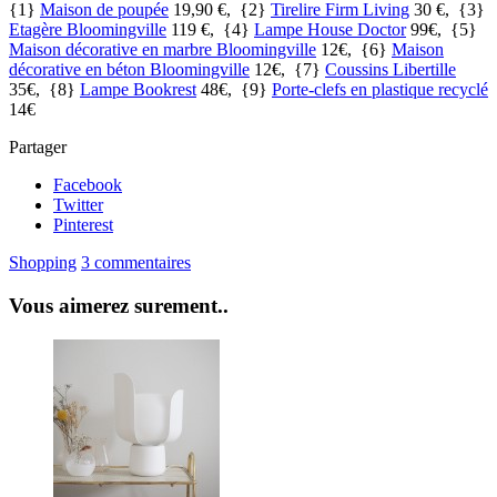
{1}
Maison de poupée
19,90 €, {2}
Tirelire Firm Living
30 €, {3}
Etagère Bloomingville
119 €, {4}
Lampe House Doctor
99€, {5}
Maison décorative en marbre Bloomingville
12€, {6}
Maison
décorative en béton Bloomingville
12€, {7}
Coussins Libertille
35€, {8}
Lampe Bookrest
48€, {9}
Porte-clefs en plastique recyclé
14€
Partager
Facebook
Twitter
Pinterest
Shopping
3 commentaires
Vous aimerez surement..