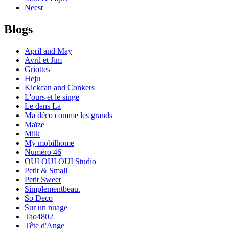
Neest
Blogs
April and May
Avril et Jim
Griottes
Heju
Kickcan and Conkers
L'ours et le singe
Le dans La
Ma déco comme les grands
Maïze
Milk
My mobilhome
Numéro 46
OUI OUI OUI Studio
Petit & Small
Petit Sweet
Simplementbeau.
So Deco
Sur un nuage
Tao4802
Tête d'Ange