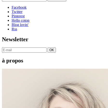
Facebook
Twitter
Pinterest
Hello coton
Blog lovin'
Rss
Newsletter
OK
à propos