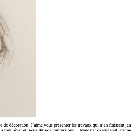
 de décoration. J’aime vous présenter les travaux qui n’en finissent ja
 qui font rêver et recueillir vos impressions… Mais par dessus tout, j’a