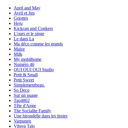
April and May
Avril et Jim
Griottes
Heju
Kickcan and Conkers
L'ours et le singe
Le dans La
Ma déco comme les grands
Maïze
Milk
My mobilhome
Numéro 46
OUI OUI OUI Studio
Petit & Small
Petit Sweet
Simplementbeau.
So Deco
Sur un nuage
Tao4802
Tête d'Ange
The Socialite Family
Une hirondelle dans les tiroirs
Varpunen
Vihreä Talo