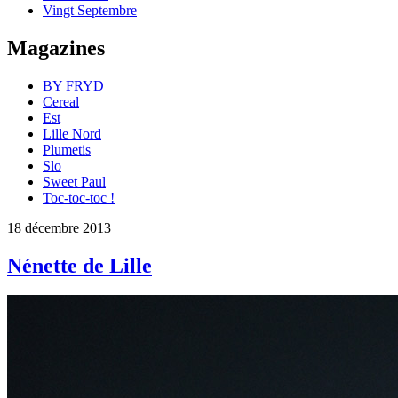
Vingt Septembre
Magazines
BY FRYD
Cereal
Est
Lille Nord
Plumetis
Slo
Sweet Paul
Toc-toc-toc !
18 décembre 2013
Nénette de Lille