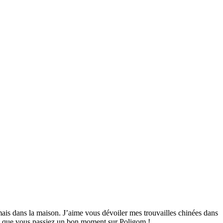
mais dans la maison. J’aime vous dévoiler mes trouvailles chinées dans
ime que vous passiez un bon moment sur Poligom !