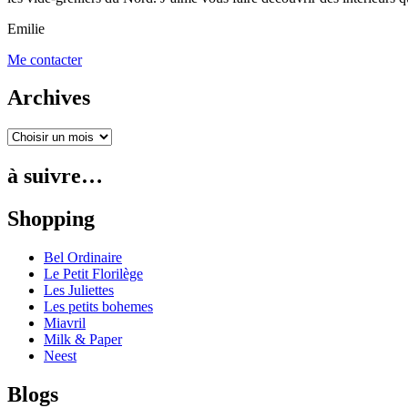
Emilie
Me contacter
Archives
à suivre…
Shopping
Bel Ordinaire
Le Petit Florilège
Les Juliettes
Les petits bohemes
Miavril
Milk & Paper
Neest
Blogs