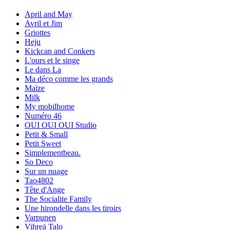
April and May
Avril et Jim
Griottes
Heju
Kickcan and Conkers
L'ours et le singe
Le dans La
Ma déco comme les grands
Maïze
Milk
My mobilhome
Numéro 46
OUI OUI OUI Studio
Petit & Small
Petit Sweet
Simplementbeau.
So Deco
Sur un nuage
Tao4802
Tête d'Ange
The Socialite Family
Une hirondelle dans les tiroirs
Varpunen
Vihreä Talo