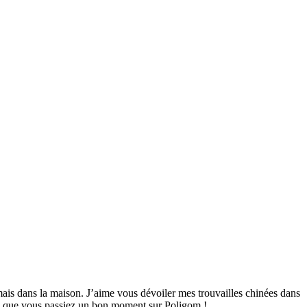
mais dans la maison. J’aime vous dévoiler mes trouvailles chinées dans
ime que vous passiez un bon moment sur Poligom !