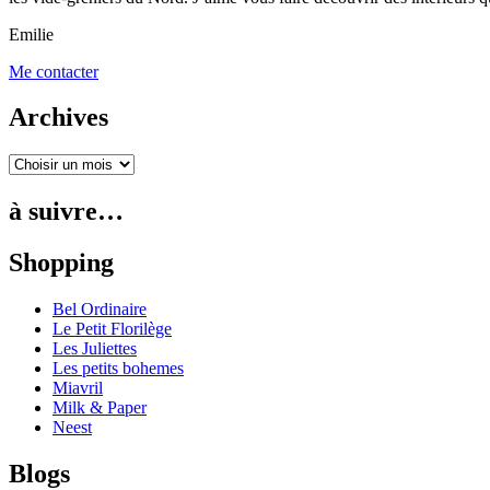
Emilie
Me contacter
Archives
à suivre…
Shopping
Bel Ordinaire
Le Petit Florilège
Les Juliettes
Les petits bohemes
Miavril
Milk & Paper
Neest
Blogs