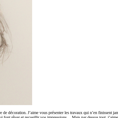
 de décoration. J’aime vous présenter les travaux qui n’en finissent ja
 qui font rêver et recueillir vos impressions… Mais par dessus tout, j’a