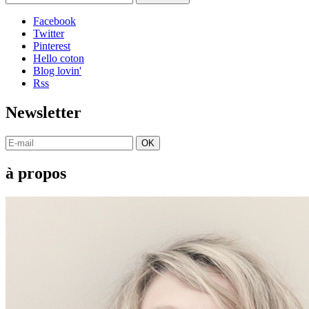
Facebook
Twitter
Pinterest
Hello coton
Blog lovin'
Rss
Newsletter
OK
à propos