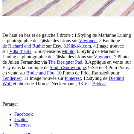
De haut en bas et de gauche à droite : 1.Styling de Marianne Luning
et photographie de Tjitske des Lions sur
Vtwonen
,
2.
Boutique
de
Richard and Ruthie
sur Etsy, 3.
Kikki-k.com
, 4.Image trouvée
sur
Villa d’Esta
, 5.Suspensions
Muuto
, 6.Styling de Marianne
Luning et photographie de Tjitske des Lions sur
Vtwonen
, 7.Photo
de Julien Fernandez via
The Designer Pad
, 8.Applique en vente sur
Etsy dans la boutique de
Studio Snowpuppe
, 9.Set de 3 Pom Poms
en vente sur
Bodie and Fou
, 10.Photo de Frida Ramstedt pour
Tendenser
, 11.Image trouvée sur
Pinterest
, 12.styling de
Dietlind
Wolf
et photo de Thomas Neckermann, 13.Via
79ideas
Partager
Facebook
Twitter
Pinterest