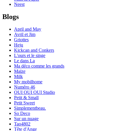
Neest
Blogs
April and May
Avril et Jim
Griottes
Heju
Kickcan and Conkers
L'ours et le singe
Le dans La
Ma déco comme les grands
Maïze
Milk
My mobilhome
Numéro 46
OUI OUI OUI Studio
Petit & Small
Petit Sweet
Simplementbeau.
So Deco
Sur un nuage
Tao4802
Tête d'Ange