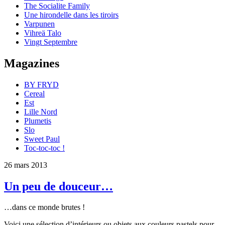
The Socialite Family
Une hirondelle dans les tiroirs
Varpunen
Vihreä Talo
Vingt Septembre
Magazines
BY FRYD
Cereal
Est
Lille Nord
Plumetis
Slo
Sweet Paul
Toc-toc-toc !
26 mars 2013
Un peu de douceur…
…dans ce monde brutes !
Voici une sélection d’intérieurs ou objets aux couleurs pastels pour