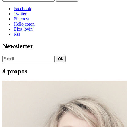
Facebook
Twitter
Pinterest
Hello coton
Blog lovin'
Rss
Newsletter
OK
à propos