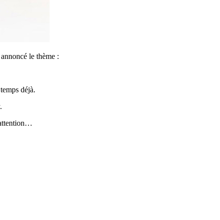
 annoncé le thème :
 temps déjà.
.
 attention…