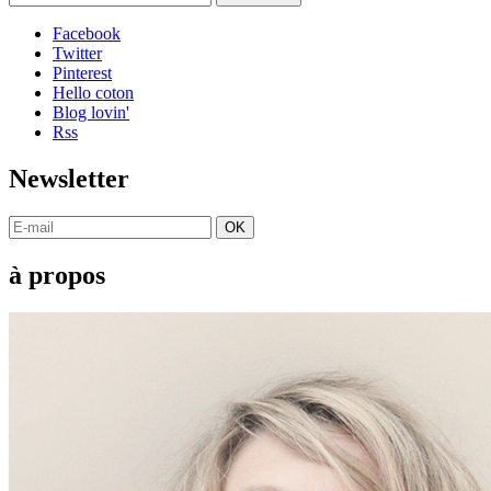
Facebook
Twitter
Pinterest
Hello coton
Blog lovin'
Rss
Newsletter
OK
à propos