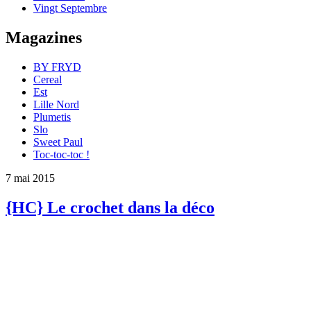
Vingt Septembre
Magazines
BY FRYD
Cereal
Est
Lille Nord
Plumetis
Slo
Sweet Paul
Toc-toc-toc !
7 mai 2015
{HC} Le crochet dans la déco