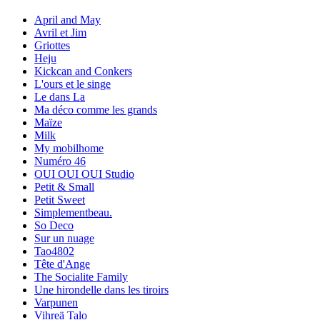
April and May
Avril et Jim
Griottes
Heju
Kickcan and Conkers
L'ours et le singe
Le dans La
Ma déco comme les grands
Maïze
Milk
My mobilhome
Numéro 46
OUI OUI OUI Studio
Petit & Small
Petit Sweet
Simplementbeau.
So Deco
Sur un nuage
Tao4802
Tête d'Ange
The Socialite Family
Une hirondelle dans les tiroirs
Varpunen
Vihreä Talo