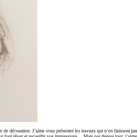
 de décoration. J’aime vous présenter les travaux qui n’en finissent ja
 qui font rêver et recueillir vos impressions… Mais par dessus tout, j’a