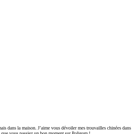
mais dans la maison. J’aime vous dévoiler mes trouvailles chinées dans
ime que vous passiez un bon moment sur Poligom !