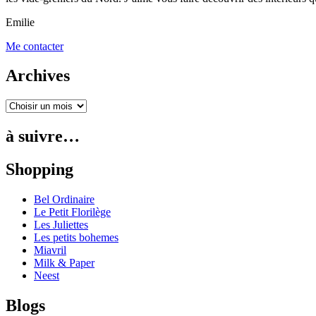
Emilie
Me contacter
Archives
à suivre…
Shopping
Bel Ordinaire
Le Petit Florilège
Les Juliettes
Les petits bohemes
Miavril
Milk & Paper
Neest
Blogs