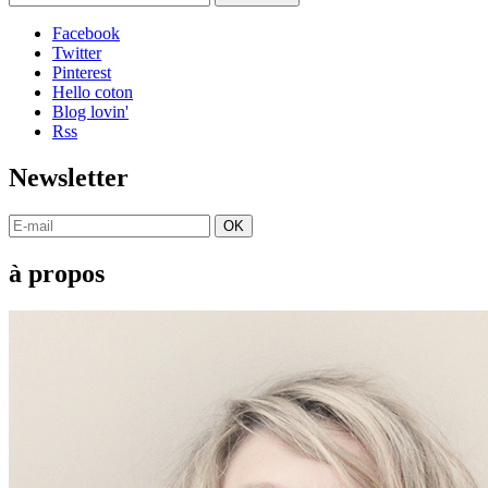
Facebook
Twitter
Pinterest
Hello coton
Blog lovin'
Rss
Newsletter
OK
à propos