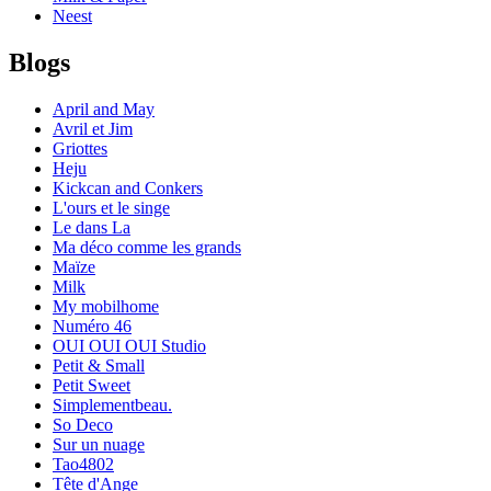
Neest
Blogs
April and May
Avril et Jim
Griottes
Heju
Kickcan and Conkers
L'ours et le singe
Le dans La
Ma déco comme les grands
Maïze
Milk
My mobilhome
Numéro 46
OUI OUI OUI Studio
Petit & Small
Petit Sweet
Simplementbeau.
So Deco
Sur un nuage
Tao4802
Tête d'Ange