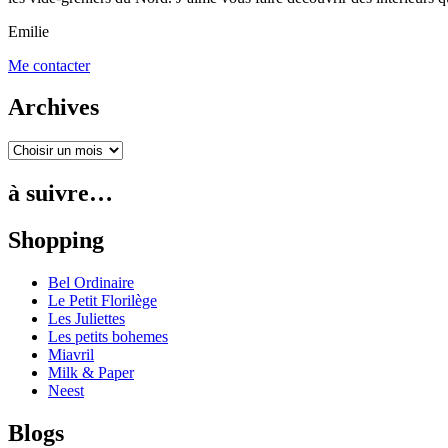
Emilie
Me contacter
Archives
à suivre…
Shopping
Bel Ordinaire
Le Petit Florilège
Les Juliettes
Les petits bohemes
Miavril
Milk & Paper
Neest
Blogs