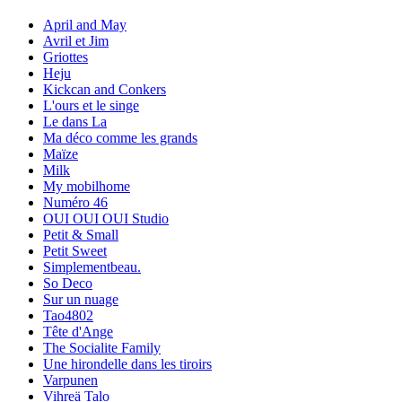
April and May
Avril et Jim
Griottes
Heju
Kickcan and Conkers
L'ours et le singe
Le dans La
Ma déco comme les grands
Maïze
Milk
My mobilhome
Numéro 46
OUI OUI OUI Studio
Petit & Small
Petit Sweet
Simplementbeau.
So Deco
Sur un nuage
Tao4802
Tête d'Ange
The Socialite Family
Une hirondelle dans les tiroirs
Varpunen
Vihreä Talo