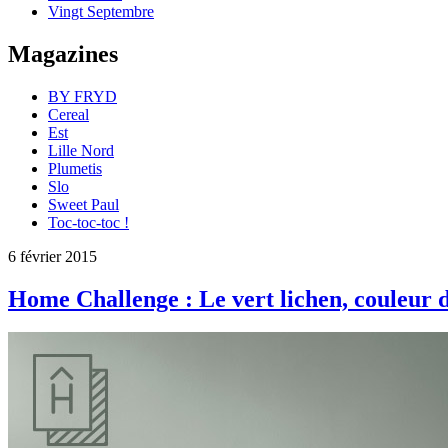
Vingt Septembre
Magazines
BY FRYD
Cereal
Est
Lille Nord
Plumetis
Slo
Sweet Paul
Toc-toc-toc !
6 février 2015
Home Challenge : Le vert lichen, couleur 