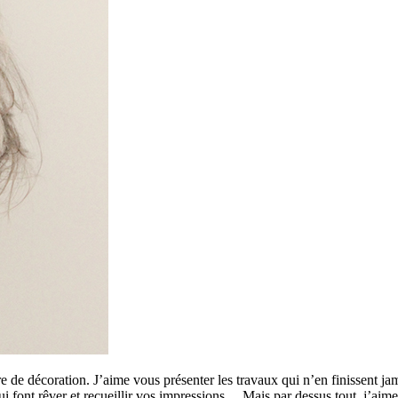
 de décoration. J’aime vous présenter les travaux qui n’en finissent ja
 qui font rêver et recueillir vos impressions… Mais par dessus tout, j’a