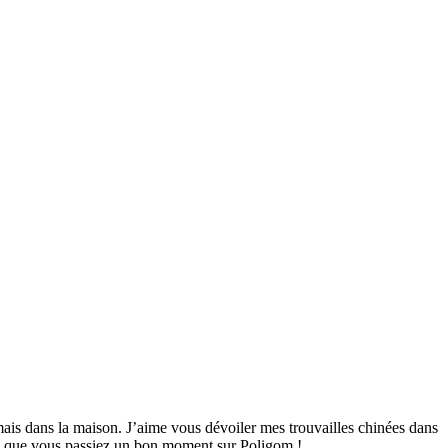
mais dans la maison. J’aime vous dévoiler mes trouvailles chinées dans
ime que vous passiez un bon moment sur Poligom !