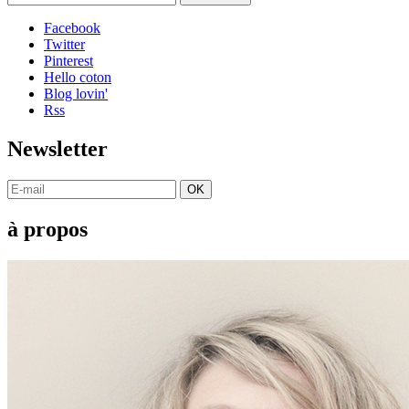
Facebook
Twitter
Pinterest
Hello coton
Blog lovin'
Rss
Newsletter
OK
à propos