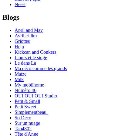
Neest
Blogs
April and May
Avril et Jim
Griottes
Heju
Kickcan and Conkers
L'ours et le singe
Le dans La
Ma déco comme les grands
Maïze
Milk
My mobilhome
Numéro 46
OUI OUI OUI Studio
Petit & Small
Petit Sweet
Simplementbeau.
So Deco
Sur un nuage
Tao4802
Tête d'Ange