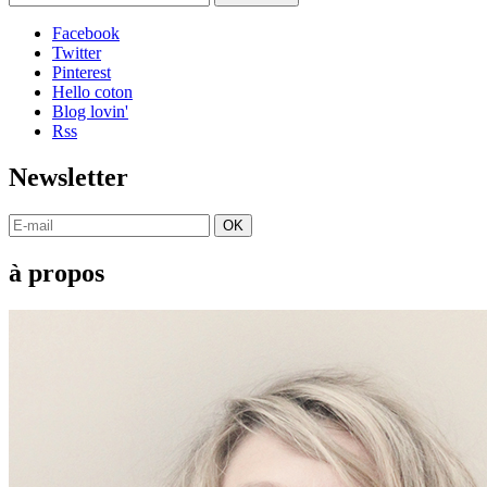
Facebook
Twitter
Pinterest
Hello coton
Blog lovin'
Rss
Newsletter
OK
à propos