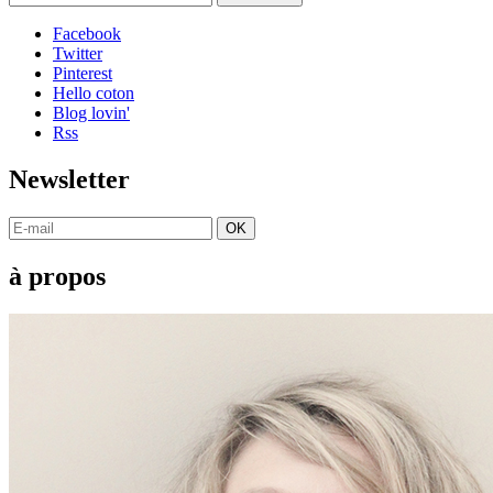
Facebook
Twitter
Pinterest
Hello coton
Blog lovin'
Rss
Newsletter
OK
à propos