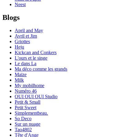
Neest
Blogs
April and May
Avril et Jim
Griottes
Heju
Kickcan and Conkers
L'ours et le singe
Le dans La
Ma déco comme les grands
Maïze
Milk
My mobilhome
Numéro 46
OUI OUI OUI Studio
Petit & Small
Petit Sweet
Simplementbeau.
So Deco
Sur un nuage
Tao4802
Tête d'Ange