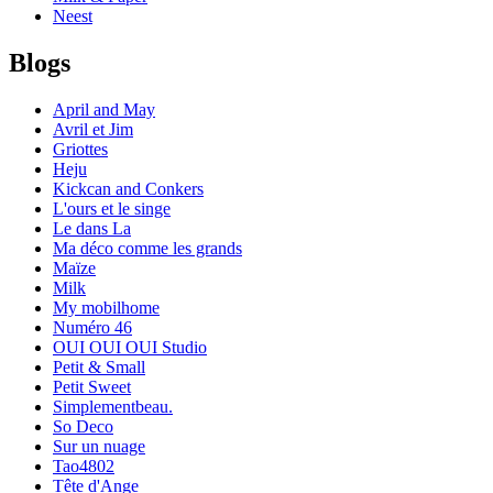
Neest
Blogs
April and May
Avril et Jim
Griottes
Heju
Kickcan and Conkers
L'ours et le singe
Le dans La
Ma déco comme les grands
Maïze
Milk
My mobilhome
Numéro 46
OUI OUI OUI Studio
Petit & Small
Petit Sweet
Simplementbeau.
So Deco
Sur un nuage
Tao4802
Tête d'Ange