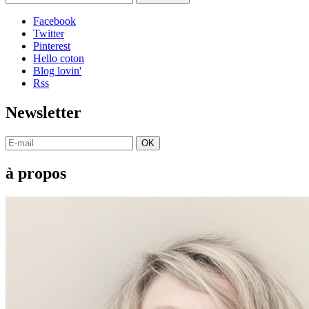
Facebook
Twitter
Pinterest
Hello coton
Blog lovin'
Rss
Newsletter
OK
à propos