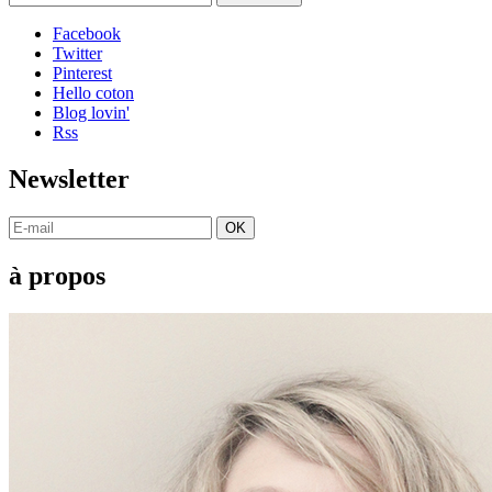
Facebook
Twitter
Pinterest
Hello coton
Blog lovin'
Rss
Newsletter
OK
à propos