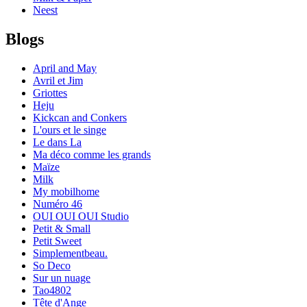
Neest
Blogs
April and May
Avril et Jim
Griottes
Heju
Kickcan and Conkers
L'ours et le singe
Le dans La
Ma déco comme les grands
Maïze
Milk
My mobilhome
Numéro 46
OUI OUI OUI Studio
Petit & Small
Petit Sweet
Simplementbeau.
So Deco
Sur un nuage
Tao4802
Tête d'Ange