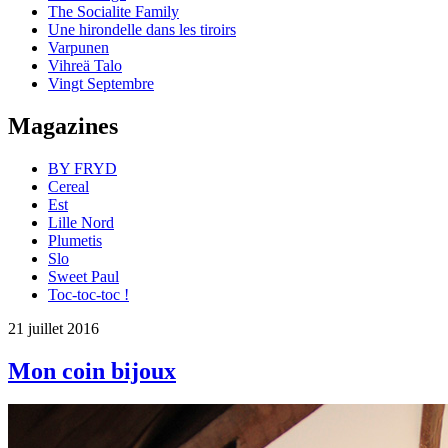
The Socialite Family
Une hirondelle dans les tiroirs
Varpunen
Vihreä Talo
Vingt Septembre
Magazines
BY FRYD
Cereal
Est
Lille Nord
Plumetis
Slo
Sweet Paul
Toc-toc-toc !
21 juillet 2016
Mon coin bijoux