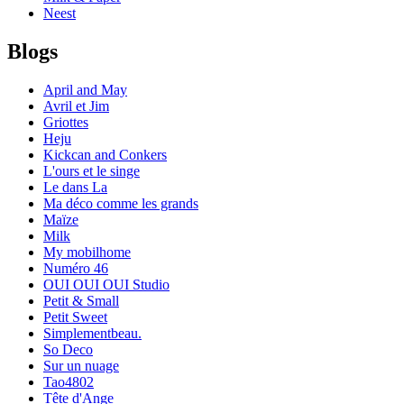
Neest
Blogs
April and May
Avril et Jim
Griottes
Heju
Kickcan and Conkers
L'ours et le singe
Le dans La
Ma déco comme les grands
Maïze
Milk
My mobilhome
Numéro 46
OUI OUI OUI Studio
Petit & Small
Petit Sweet
Simplementbeau.
So Deco
Sur un nuage
Tao4802
Tête d'Ange