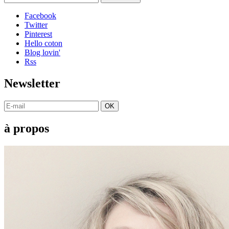
Facebook
Twitter
Pinterest
Hello coton
Blog lovin'
Rss
Newsletter
OK
à propos