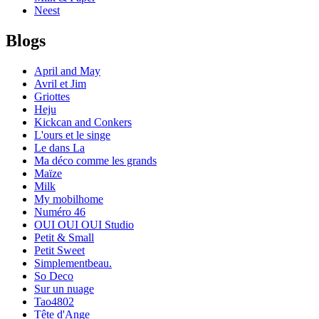
Neest
Blogs
April and May
Avril et Jim
Griottes
Heju
Kickcan and Conkers
L'ours et le singe
Le dans La
Ma déco comme les grands
Maïze
Milk
My mobilhome
Numéro 46
OUI OUI OUI Studio
Petit & Small
Petit Sweet
Simplementbeau.
So Deco
Sur un nuage
Tao4802
Tête d'Ange