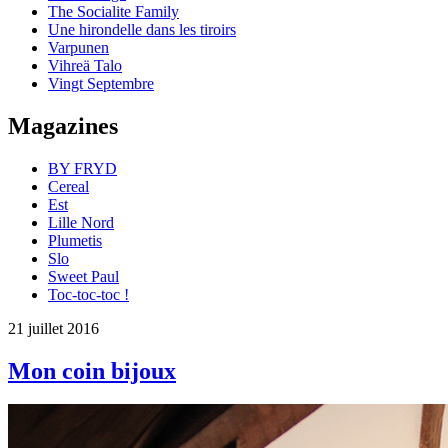
The Socialite Family
Une hirondelle dans les tiroirs
Varpunen
Vihreä Talo
Vingt Septembre
Magazines
BY FRYD
Cereal
Est
Lille Nord
Plumetis
Slo
Sweet Paul
Toc-toc-toc !
21 juillet 2016
Mon coin bijoux