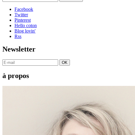
Facebook
Twitter
Pinterest
Hello coton
Blog lovin'
Rss
Newsletter
OK
à propos