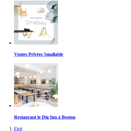
Ventes Privées Smallable
Restaurant le Dig Inn à Boston
First