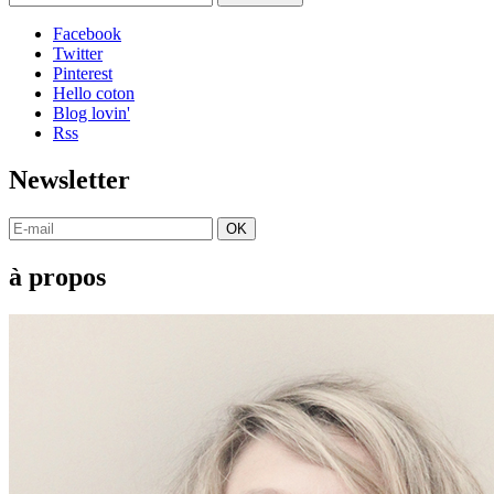
Facebook
Twitter
Pinterest
Hello coton
Blog lovin'
Rss
Newsletter
OK
à propos