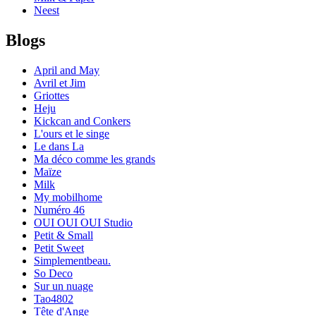
Neest
Blogs
April and May
Avril et Jim
Griottes
Heju
Kickcan and Conkers
L'ours et le singe
Le dans La
Ma déco comme les grands
Maïze
Milk
My mobilhome
Numéro 46
OUI OUI OUI Studio
Petit & Small
Petit Sweet
Simplementbeau.
So Deco
Sur un nuage
Tao4802
Tête d'Ange