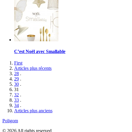
C’est Noël avec Smallable
First
Articles plus récents
28
.
29
.
30
.
31
32
.
33
.
34
.
Articles plus anciens
Poligom
© 2026 All rights reserved