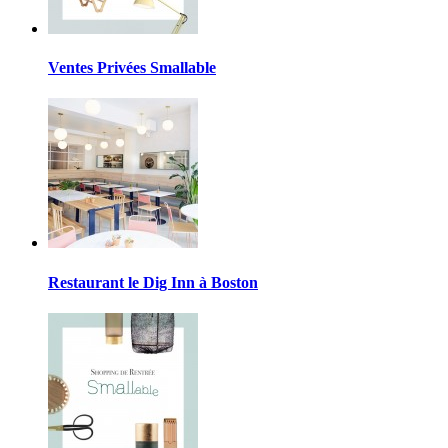
Ventes Privées Smallable
Restaurant le Dig Inn à Boston