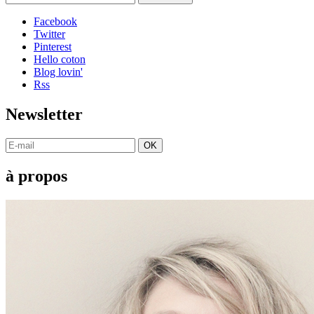
Facebook
Twitter
Pinterest
Hello coton
Blog lovin'
Rss
Newsletter
OK
à propos