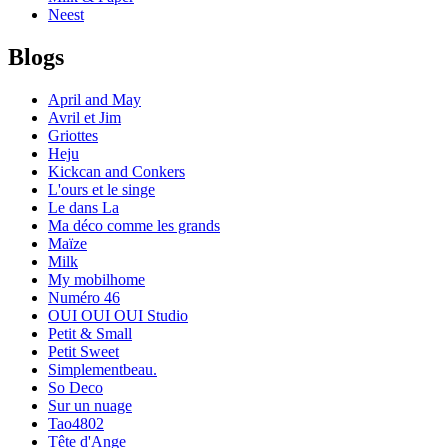
Neest
Blogs
April and May
Avril et Jim
Griottes
Heju
Kickcan and Conkers
L'ours et le singe
Le dans La
Ma déco comme les grands
Maïze
Milk
My mobilhome
Numéro 46
OUI OUI OUI Studio
Petit & Small
Petit Sweet
Simplementbeau.
So Deco
Sur un nuage
Tao4802
Tête d'Ange