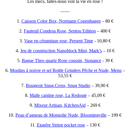
Les mecs, faites-nous voir la vie en rose !
——
1.
Caisson Color Box, Normann Copenhagen
– 80 €
2.
Fauteuil Condesa Rose, Sentou Edition
– 400 €
3.
Vase en céramique rose, Present Time
- 10,80 €
4.
Jeu de construction Nanoblock Mini, Mark’s
– 10 €
5.
Bague Theo quartz Rose coussin, Stonance
- 39 €
6.
Moulins à poivre et sel Bottle Grinders Pêche et Nude, Menu
–
53,55 €
7.
Bougeoir Snug.Cross, Snug Studio
– 39,90 €
8.
Malle cantine rose, La Redoute
– 45,09 €
9.
Mixeur Artisan, KitchenAid
– 269 €
10.
Peau d’agneau de Mongolie Nude, Bloomingville
– 199 €
11.
Etagère String pocket rose
– 130 €