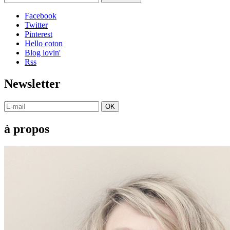
Facebook
Twitter
Pinterest
Hello coton
Blog lovin'
Rss
Newsletter
OK
à propos