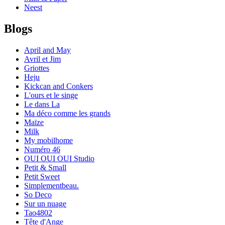
Neest
Blogs
April and May
Avril et Jim
Griottes
Heju
Kickcan and Conkers
L'ours et le singe
Le dans La
Ma déco comme les grands
Maïze
Milk
My mobilhome
Numéro 46
OUI OUI OUI Studio
Petit & Small
Petit Sweet
Simplementbeau.
So Deco
Sur un nuage
Tao4802
Tête d'Ange