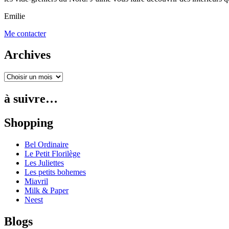
Emilie
Me contacter
Archives
à suivre…
Shopping
Bel Ordinaire
Le Petit Florilège
Les Juliettes
Les petits bohemes
Miavril
Milk & Paper
Neest
Blogs