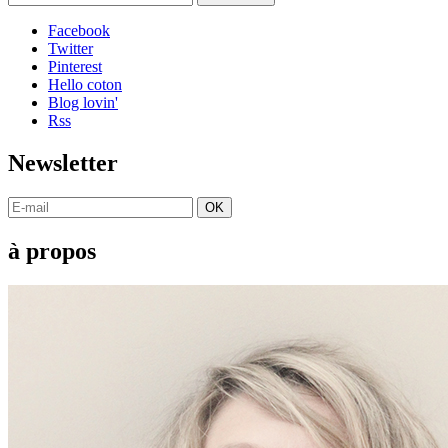
Facebook
Twitter
Pinterest
Hello coton
Blog lovin'
Rss
Newsletter
OK
à propos