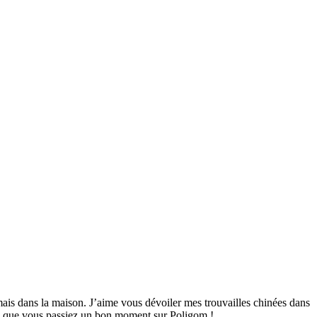
mais dans la maison. J’aime vous dévoiler mes trouvailles chinées dans
ime que vous passiez un bon moment sur Poligom !