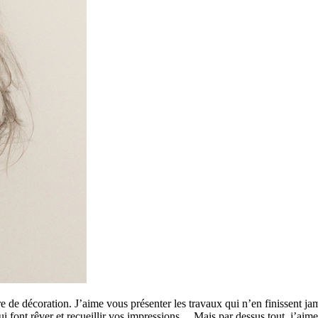
 de décoration. J’aime vous présenter les travaux qui n’en finissent ja
 qui font rêver et recueillir vos impressions… Mais par dessus tout, j’a