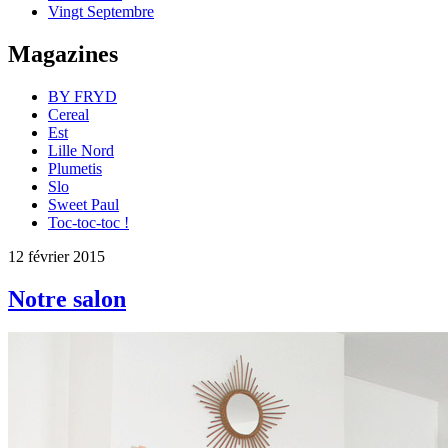
Vingt Septembre
Magazines
BY FRYD
Cereal
Est
Lille Nord
Plumetis
Slo
Sweet Paul
Toc-toc-toc !
12 février 2015
Notre salon