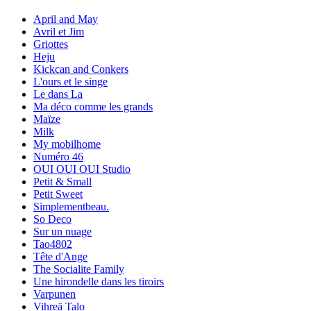
April and May
Avril et Jim
Griottes
Heju
Kickcan and Conkers
L'ours et le singe
Le dans La
Ma déco comme les grands
Maïze
Milk
My mobilhome
Numéro 46
OUI OUI OUI Studio
Petit & Small
Petit Sweet
Simplementbeau.
So Deco
Sur un nuage
Tao4802
Tête d'Ange
The Socialite Family
Une hirondelle dans les tiroirs
Varpunen
Vihreä Talo