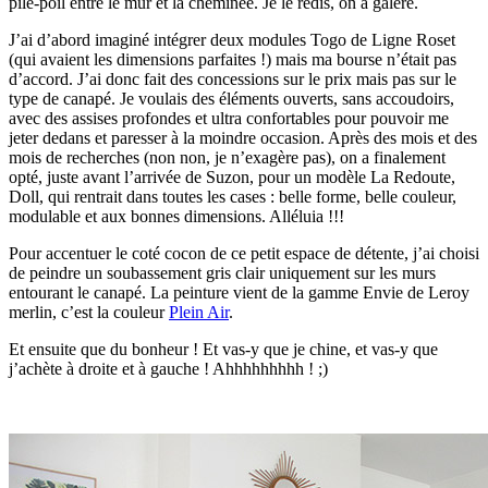
pile-poil entre le mur et la cheminée. Je le redis, on a galéré.
J’ai d’abord imaginé intégrer deux modules Togo de Ligne Roset
(qui avaient les dimensions parfaites !) mais ma bourse n’était pas
d’accord. J’ai donc fait des concessions sur le prix mais pas sur le
type de canapé. Je voulais des éléments ouverts, sans accoudoirs,
avec des assises profondes et ultra confortables pour pouvoir me
jeter dedans et paresser à la moindre occasion. Après des mois et des
mois de recherches (non non, je n’exagère pas), on a finalement
opté, juste avant l’arrivée de Suzon, pour un modèle La Redoute,
Doll, qui rentrait dans toutes les cases : belle forme, belle couleur,
modulable et aux bonnes dimensions. Alléluia !!!
Pour accentuer le coté cocon de ce petit espace de détente, j’ai choisi
de peindre un soubassement gris clair uniquement sur les murs
entourant le canapé. La peinture vient de la gamme Envie de Leroy
merlin, c’est la couleur
Plein Air
.
Et ensuite que du bonheur ! Et vas-y que je chine, et vas-y que
j’achète à droite et à gauche ! Ahhhhhhhhh ! ;)