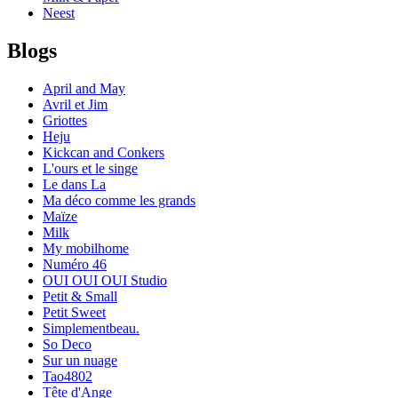
Neest
Blogs
April and May
Avril et Jim
Griottes
Heju
Kickcan and Conkers
L'ours et le singe
Le dans La
Ma déco comme les grands
Maïze
Milk
My mobilhome
Numéro 46
OUI OUI OUI Studio
Petit & Small
Petit Sweet
Simplementbeau.
So Deco
Sur un nuage
Tao4802
Tête d'Ange