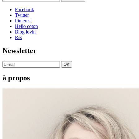
Facebook
Twitter
Pinterest
Hello coton
Blog lovin'
Rss
Newsletter
OK
à propos