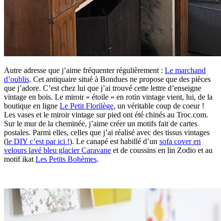
Autre adresse que j’aime fréquenter régulièrement :
Le marchand
d’oublis
. Cet antiquaire situé à Bondues ne propose que des pièces
que j’adore. C’est chez lui que j’ai trouvé cette lettre d’enseigne
vintage en bois. Le miroir « étoile » en rotin vintage vient, lui, de la
boutique en ligne
Le Petit Florilège
, un véritable coup de coeur !
Les vases et le miroir vintage sur pied ont été chinés au Troc.com.
Sur le mur de la cheminée, j’aime créer un motifs fait de cartes
postales. Parmi elles, celles que j’ai réalisé avec des tissus vintages
(
le DIY c’est par ici !
). Le canapé est habillé d’un
sofa cover en
velours lavé bleu glacier Caravane
et de coussins en lin Zodio et au
motif ikat
Les Petits Bohèmes
.