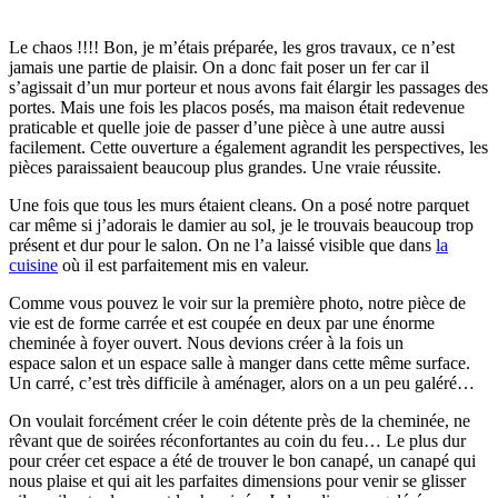
Le chaos !!!! Bon, je m’étais préparée, les gros travaux, ce n’est
jamais une partie de plaisir. On a donc fait poser un fer car il
s’agissait d’un mur porteur et nous avons fait élargir les passages des
portes. Mais une fois les placos posés, ma maison était redevenue
praticable et quelle joie de passer d’une pièce à une autre aussi
facilement. Cette ouverture a également agrandit les perspectives, les
pièces paraissaient beaucoup plus grandes. Une vraie réussite.
Une fois que tous les murs étaient cleans. On a posé notre parquet
car même si j’adorais le damier au sol, je le trouvais beaucoup trop
présent et dur pour le salon. On ne l’a laissé visible que dans
la
cuisine
où il est parfaitement mis en valeur.
Comme vous pouvez le voir sur la première photo, notre pièce de
vie est de forme carrée et est coupée en deux par une énorme
cheminée à foyer ouvert. Nous devions créer à la fois un
espace salon et un espace salle à manger dans cette même surface.
Un carré, c’est très difficile à aménager, alors on a un peu galéré…
On voulait forcément créer le coin détente près de la cheminée, ne
rêvant que de soirées réconfortantes au coin du feu… Le plus dur
pour créer cet espace a été de trouver le bon canapé, un canapé qui
nous plaise et qui ait les parfaites dimensions pour venir se glisser