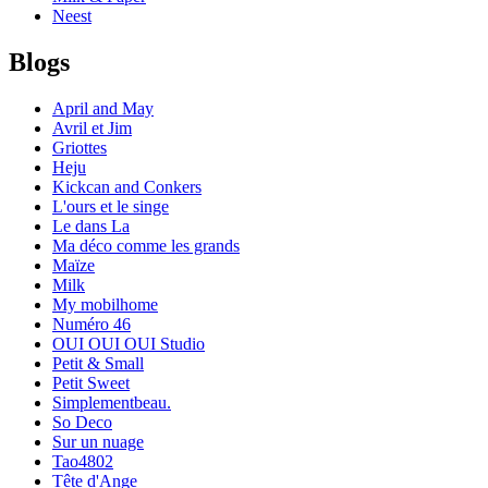
Neest
Blogs
April and May
Avril et Jim
Griottes
Heju
Kickcan and Conkers
L'ours et le singe
Le dans La
Ma déco comme les grands
Maïze
Milk
My mobilhome
Numéro 46
OUI OUI OUI Studio
Petit & Small
Petit Sweet
Simplementbeau.
So Deco
Sur un nuage
Tao4802
Tête d'Ange