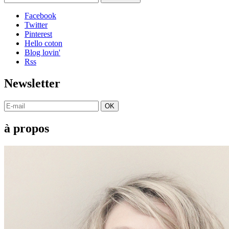
Facebook
Twitter
Pinterest
Hello coton
Blog lovin'
Rss
Newsletter
OK
à propos