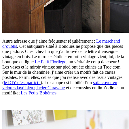
Autre adresse que j’aime fréquenter régulièrement :
Le marchand
d’oublis
. Cet antiquaire situé à Bondues ne propose que des pièces
que j’adore. C’est chez lui que j’ai trouvé cette lettre d’enseigne
vintage en bois. Le miroir « étoile » en rotin vintage vient, lui, de la
boutique en ligne
Le Petit Florilège
, un véritable coup de coeur !
Les vases et le miroir vintage sur pied ont été chinés au Troc.com.
Sur le mur de la cheminée, j’aime créer un motifs fait de cartes
postales. Parmi elles, celles que j’ai réalisé avec des tissus vintages
(
le DIY c’est par ici !
). Le canapé est habillé d’un
sofa cover en
velours lavé bleu glacier Caravane
et de coussins en lin Zodio et au
motif ikat
Les Petits Bohèmes
.