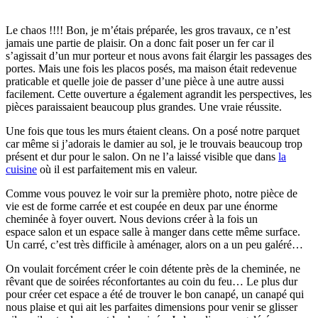
Le chaos !!!! Bon, je m’étais préparée, les gros travaux, ce n’est
jamais une partie de plaisir. On a donc fait poser un fer car il
s’agissait d’un mur porteur et nous avons fait élargir les passages des
portes. Mais une fois les placos posés, ma maison était redevenue
praticable et quelle joie de passer d’une pièce à une autre aussi
facilement. Cette ouverture a également agrandit les perspectives, les
pièces paraissaient beaucoup plus grandes. Une vraie réussite.
Une fois que tous les murs étaient cleans. On a posé notre parquet
car même si j’adorais le damier au sol, je le trouvais beaucoup trop
présent et dur pour le salon. On ne l’a laissé visible que dans
la
cuisine
où il est parfaitement mis en valeur.
Comme vous pouvez le voir sur la première photo, notre pièce de
vie est de forme carrée et est coupée en deux par une énorme
cheminée à foyer ouvert. Nous devions créer à la fois un
espace salon et un espace salle à manger dans cette même surface.
Un carré, c’est très difficile à aménager, alors on a un peu galéré…
On voulait forcément créer le coin détente près de la cheminée, ne
rêvant que de soirées réconfortantes au coin du feu… Le plus dur
pour créer cet espace a été de trouver le bon canapé, un canapé qui
nous plaise et qui ait les parfaites dimensions pour venir se glisser