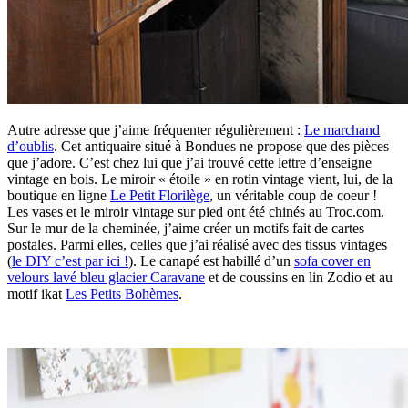
Autre adresse que j’aime fréquenter régulièrement :
Le marchand
d’oublis
. Cet antiquaire situé à Bondues ne propose que des pièces
que j’adore. C’est chez lui que j’ai trouvé cette lettre d’enseigne
vintage en bois. Le miroir « étoile » en rotin vintage vient, lui, de la
boutique en ligne
Le Petit Florilège
, un véritable coup de coeur !
Les vases et le miroir vintage sur pied ont été chinés au Troc.com.
Sur le mur de la cheminée, j’aime créer un motifs fait de cartes
postales. Parmi elles, celles que j’ai réalisé avec des tissus vintages
(
le DIY c’est par ici !
). Le canapé est habillé d’un
sofa cover en
velours lavé bleu glacier Caravane
et de coussins en lin Zodio et au
motif ikat
Les Petits Bohèmes
.