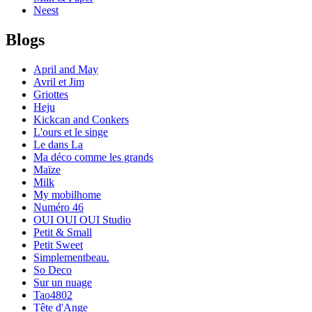
Neest
Blogs
April and May
Avril et Jim
Griottes
Heju
Kickcan and Conkers
L'ours et le singe
Le dans La
Ma déco comme les grands
Maïze
Milk
My mobilhome
Numéro 46
OUI OUI OUI Studio
Petit & Small
Petit Sweet
Simplementbeau.
So Deco
Sur un nuage
Tao4802
Tête d'Ange