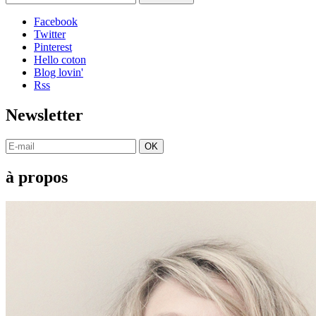
Facebook
Twitter
Pinterest
Hello coton
Blog lovin'
Rss
Newsletter
OK
à propos