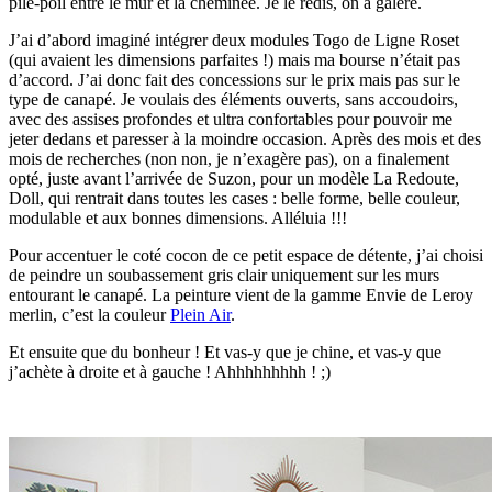
pile-poil entre le mur et la cheminée. Je le redis, on a galéré.
J’ai d’abord imaginé intégrer deux modules Togo de Ligne Roset
(qui avaient les dimensions parfaites !) mais ma bourse n’était pas
d’accord. J’ai donc fait des concessions sur le prix mais pas sur le
type de canapé. Je voulais des éléments ouverts, sans accoudoirs,
avec des assises profondes et ultra confortables pour pouvoir me
jeter dedans et paresser à la moindre occasion. Après des mois et des
mois de recherches (non non, je n’exagère pas), on a finalement
opté, juste avant l’arrivée de Suzon, pour un modèle La Redoute,
Doll, qui rentrait dans toutes les cases : belle forme, belle couleur,
modulable et aux bonnes dimensions. Alléluia !!!
Pour accentuer le coté cocon de ce petit espace de détente, j’ai choisi
de peindre un soubassement gris clair uniquement sur les murs
entourant le canapé. La peinture vient de la gamme Envie de Leroy
merlin, c’est la couleur
Plein Air
.
Et ensuite que du bonheur ! Et vas-y que je chine, et vas-y que
j’achète à droite et à gauche ! Ahhhhhhhhh ! ;)