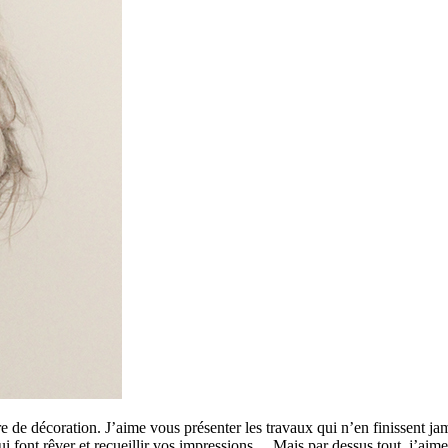
 de décoration. J’aime vous présenter les travaux qui n’en finissent ja
 qui font rêver et recueillir vos impressions… Mais par dessus tout, j’a