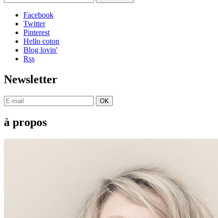
Facebook
Twitter
Pinterest
Hello coton
Blog lovin'
Rss
Newsletter
OK
à propos