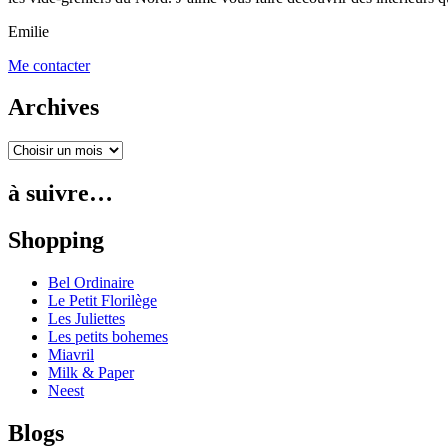
Emilie
Me contacter
Archives
à suivre…
Shopping
Bel Ordinaire
Le Petit Florilège
Les Juliettes
Les petits bohemes
Miavril
Milk & Paper
Neest
Blogs