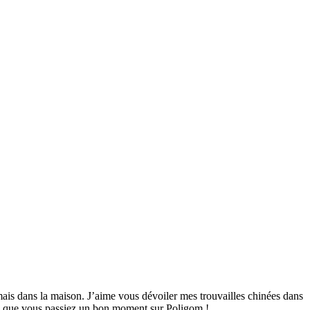
mais dans la maison. J’aime vous dévoiler mes trouvailles chinées dans
ime que vous passiez un bon moment sur Poligom !