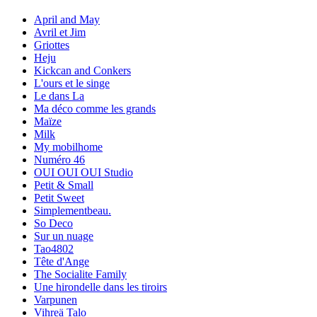
April and May
Avril et Jim
Griottes
Heju
Kickcan and Conkers
L'ours et le singe
Le dans La
Ma déco comme les grands
Maïze
Milk
My mobilhome
Numéro 46
OUI OUI OUI Studio
Petit & Small
Petit Sweet
Simplementbeau.
So Deco
Sur un nuage
Tao4802
Tête d'Ange
The Socialite Family
Une hirondelle dans les tiroirs
Varpunen
Vihreä Talo