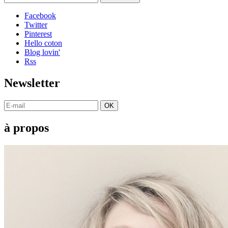
Facebook
Twitter
Pinterest
Hello coton
Blog lovin'
Rss
Newsletter
OK
à propos