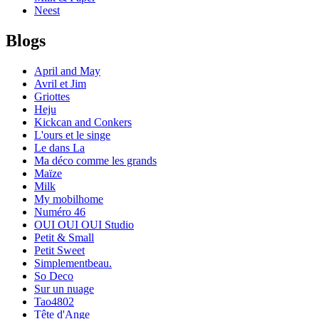
Neest
Blogs
April and May
Avril et Jim
Griottes
Heju
Kickcan and Conkers
L'ours et le singe
Le dans La
Ma déco comme les grands
Maïze
Milk
My mobilhome
Numéro 46
OUI OUI OUI Studio
Petit & Small
Petit Sweet
Simplementbeau.
So Deco
Sur un nuage
Tao4802
Tête d'Ange