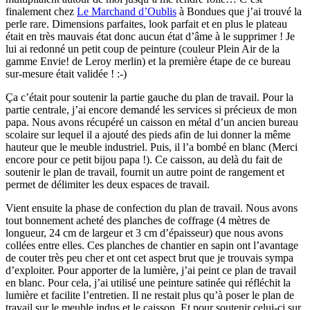
finalement chez
Le Marchand d’Oublis
à Bondues que j’ai trouvé la
perle rare. Dimensions parfaites, look parfait et en plus le plateau
était en très mauvais état donc aucun état d’âme à le supprimer ! Je
lui ai redonné un petit coup de peinture (couleur Plein Air de la
gamme Envie! de Leroy merlin) et la première étape de ce bureau
sur-mesure était validée ! :-)
Ça c’était pour soutenir la partie gauche du plan de travail. Pour la
partie centrale, j’ai encore demandé les services si précieux de mon
papa. Nous avons récupéré un caisson en métal d’un ancien bureau
scolaire sur lequel il a ajouté des pieds afin de lui donner la même
hauteur que le meuble industriel. Puis, il l’a bombé en blanc (Merci
encore pour ce petit bijou papa !). Ce caisson, au delà du fait de
soutenir le plan de travail, fournit un autre point de rangement et
permet de délimiter les deux espaces de travail.
Vient ensuite la phase de confection du plan de travail. Nous avons
tout bonnement acheté des planches de coffrage (4 mètres de
longueur, 24 cm de largeur et 3 cm d’épaisseur) que nous avons
collées entre elles. Ces planches de chantier en sapin ont l’avantage
de couter très peu cher et ont cet aspect brut que je trouvais sympa
d’exploiter. Pour apporter de la lumière, j’ai peint ce plan de travail
en blanc. Pour cela, j’ai utilisé une peinture satinée qui réfléchit la
lumière et facilite l’entretien. Il ne restait plus qu’à poser le plan de
travail sur le meuble indus et le caisson. Et pour soutenir celui-ci sur