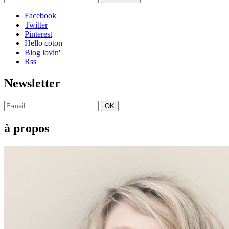
Facebook
Twitter
Pinterest
Hello coton
Blog lovin'
Rss
Newsletter
OK
à propos