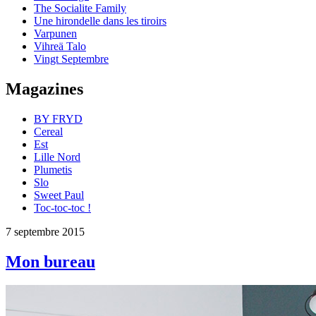
The Socialite Family
Une hirondelle dans les tiroirs
Varpunen
Vihreä Talo
Vingt Septembre
Magazines
BY FRYD
Cereal
Est
Lille Nord
Plumetis
Slo
Sweet Paul
Toc-toc-toc !
7 septembre 2015
Mon bureau