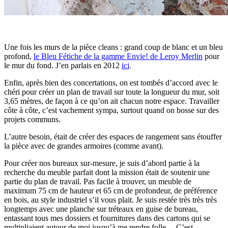
Une fois les murs de la pièce cleans : grand coup de blanc et un bleu
profond,
le Bleu Fétiche de la gamme Envie! de Leroy Merlin
pour
le mur du fond. J’en parlais en 2012
ici
.
Enfin, après bien des concertations, on est tombés d’accord avec le
chéri pour créer un plan de travail sur toute la longueur du mur, soit
3,65 mètres, de façon à ce qu’on ait chacun notre espace. Travailler
côte à côte, c’est vachement sympa, surtout quand on bosse sur des
projets communs.
L’autre besoin, était de créer des espaces de rangement sans étouffer
la pièce avec de grandes armoires (comme avant).
Pour créer nos bureaux sur-mesure, je suis d’abord partie à la
recherche du meuble parfait dont la mission était de soutenir une
partie du plan de travail. Pas facile à trouver, un meuble de
maximum 75 cm de hauteur et 65 cm de profondeur, de préférence
en bois, au style industriel s’il vous plait. Je suis restée très très très
longtemps avec une planche sur tréteaux en guise de bureau,
entassant tous mes dossiers et fournitures dans des cartons qui se
multipliaient autour de moi jusqu’à me rendre folle… C’est