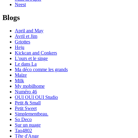
Neest
Blogs
April and May
Avril et Jim
Griottes
Heju
Kickcan and Conkers
L'ours et le singe
Le dans La
Ma déco comme les grands
Maïze
Milk
My mobilhome
Numéro 46
OUI OUI OUI Studio
Petit & Small
Petit Sweet
Simplementbeau.
So Deco
Sur un nuage
Tao4802
Tête d'Ange