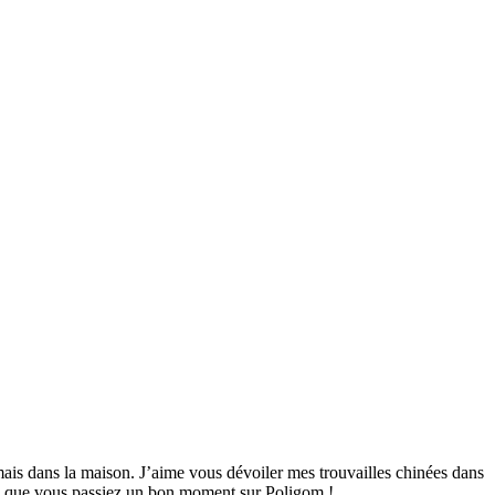
mais dans la maison. J’aime vous dévoiler mes trouvailles chinées dans
ime que vous passiez un bon moment sur Poligom !