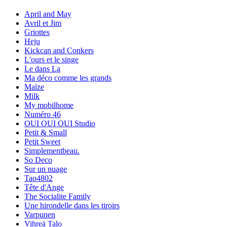
April and May
Avril et Jim
Griottes
Heju
Kickcan and Conkers
L'ours et le singe
Le dans La
Ma déco comme les grands
Maïze
Milk
My mobilhome
Numéro 46
OUI OUI OUI Studio
Petit & Small
Petit Sweet
Simplementbeau.
So Deco
Sur un nuage
Tao4802
Tête d'Ange
The Socialite Family
Une hirondelle dans les tiroirs
Varpunen
Vihreä Talo