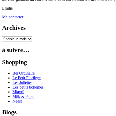
Emilie
Me contacter
Archives
à suivre…
Shopping
Bel Ordinaire
Le Petit Florilège
Les Juliettes
Les petits bohemes
Miavril
Milk & Paper
Neest
Blogs