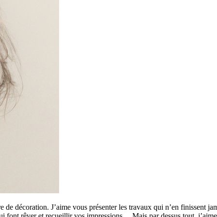
 de décoration. J’aime vous présenter les travaux qui n’en finissent ja
 qui font rêver et recueillir vos impressions… Mais par dessus tout, j’a