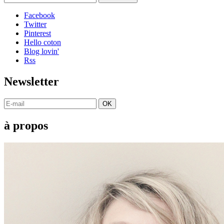
Facebook
Twitter
Pinterest
Hello coton
Blog lovin'
Rss
Newsletter
OK
à propos