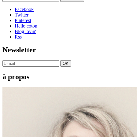
Facebook
Twitter
Pinterest
Hello coton
Blog lovin'
Rss
Newsletter
OK
à propos