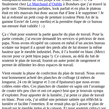
finalement chez
Le Marchand d’Oublis
à Bondues que j’ai trouvé la
perle rare. Dimensions parfaites, look parfait et en plus le plateau
était en très mauvais état donc aucun état d’âme à le supprimer ! Je
lui ai redonné un petit coup de peinture (couleur Plein Air de la
gamme Envie! de Leroy merlin) et la première étape de ce bureau
sur-mesure était validée ! :-)
Ça c’était pour soutenir la partie gauche du plan de travail. Pour la
partie centrale, j’ai encore demandé les services si précieux de mon
papa. Nous avons récupéré un caisson en métal d’un ancien bureau
scolaire sur lequel il a ajouté des pieds afin de lui donner la même
hauteur que le meuble industriel. Puis, il l’a bombé en blanc (Merci
encore pour ce petit bijou papa !). Ce caisson, au delà du fait de
soutenir le plan de travail, fournit un autre point de rangement et
permet de délimiter les deux espaces de travail.
Vient ensuite la phase de confection du plan de travail. Nous avons
tout bonnement acheté des planches de coffrage (4 mètres de
longueur, 24 cm de largeur et 3 cm d’épaisseur) que nous avons
collées entre elles. Ces planches de chantier en sapin ont l’avantage
de couter très peu cher et ont cet aspect brut que je trouvais sympa
d’exploiter. Pour apporter de la lumière, j’ai peint ce plan de travail
en blanc. Pour cela, j’ai utilisé une peinture satinée qui réfléchit la
lumière et facilite l’entretien. Il ne restait plus qu’à poser le plan de
travail sur le meuble indus et le caisson. Et pour soutenir celui-ci sur