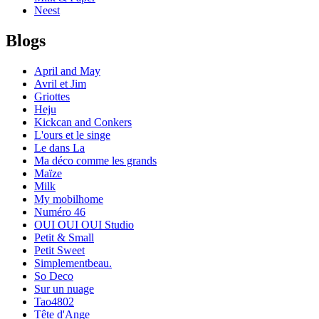
Neest
Blogs
April and May
Avril et Jim
Griottes
Heju
Kickcan and Conkers
L'ours et le singe
Le dans La
Ma déco comme les grands
Maïze
Milk
My mobilhome
Numéro 46
OUI OUI OUI Studio
Petit & Small
Petit Sweet
Simplementbeau.
So Deco
Sur un nuage
Tao4802
Tête d'Ange