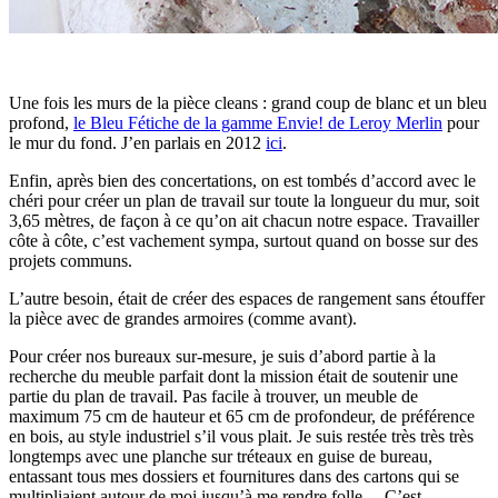
Une fois les murs de la pièce cleans : grand coup de blanc et un bleu
profond,
le Bleu Fétiche de la gamme Envie! de Leroy Merlin
pour
le mur du fond. J’en parlais en 2012
ici
.
Enfin, après bien des concertations, on est tombés d’accord avec le
chéri pour créer un plan de travail sur toute la longueur du mur, soit
3,65 mètres, de façon à ce qu’on ait chacun notre espace. Travailler
côte à côte, c’est vachement sympa, surtout quand on bosse sur des
projets communs.
L’autre besoin, était de créer des espaces de rangement sans étouffer
la pièce avec de grandes armoires (comme avant).
Pour créer nos bureaux sur-mesure, je suis d’abord partie à la
recherche du meuble parfait dont la mission était de soutenir une
partie du plan de travail. Pas facile à trouver, un meuble de
maximum 75 cm de hauteur et 65 cm de profondeur, de préférence
en bois, au style industriel s’il vous plait. Je suis restée très très très
longtemps avec une planche sur tréteaux en guise de bureau,
entassant tous mes dossiers et fournitures dans des cartons qui se
multipliaient autour de moi jusqu’à me rendre folle… C’est