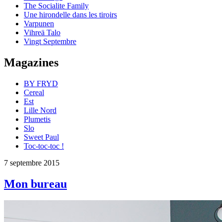
The Socialite Family
Une hirondelle dans les tiroirs
Varpunen
Vihreä Talo
Vingt Septembre
Magazines
BY FRYD
Cereal
Est
Lille Nord
Plumetis
Slo
Sweet Paul
Toc-toc-toc !
7 septembre 2015
Mon bureau