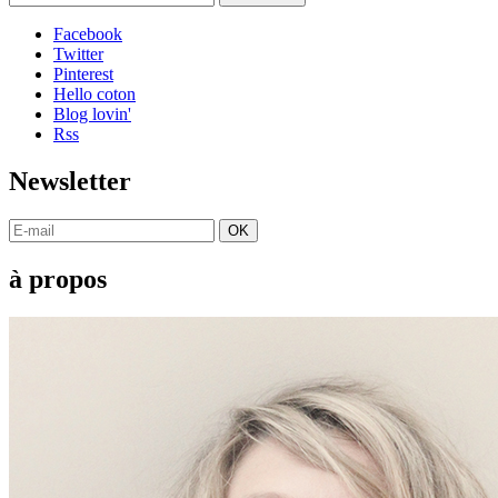
Facebook
Twitter
Pinterest
Hello coton
Blog lovin'
Rss
Newsletter
OK
à propos