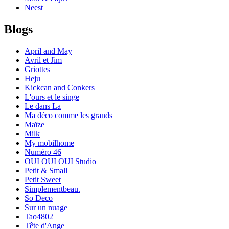
Neest
Blogs
April and May
Avril et Jim
Griottes
Heju
Kickcan and Conkers
L'ours et le singe
Le dans La
Ma déco comme les grands
Maïze
Milk
My mobilhome
Numéro 46
OUI OUI OUI Studio
Petit & Small
Petit Sweet
Simplementbeau.
So Deco
Sur un nuage
Tao4802
Tête d'Ange