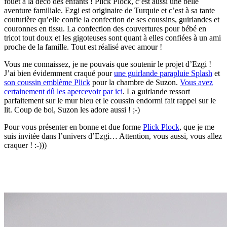
fouet à la déco des enfants ! Plick Plock, c’est aussi une belle
aventure familiale. Ezgi est originaire de Turquie et c’est à sa tante
couturière qu’elle confie la confection de ses coussins, guirlandes et
couronnes en tissu. La confection des couvertures pour bébé en
tricot tout doux et les gigoteuses sont quant à elles confiées à un ami
proche de la famille. Tout est réalisé avec amour !
Vous me connaissez, je ne pouvais que soutenir le projet d’Ezgi !
J’ai bien évidemment craqué pour
une guirlande parapluie Splash
et
son coussin emblème Plick
pour la chambre de Suzon.
Vous avez
certainement dû les apercevoir par ici
. La guirlande ressort
parfaitement sur le mur bleu et le coussin endormi fait rappel sur le
lit. Coup de bol, Suzon les adore aussi ! ;-)
Pour vous présenter en bonne et due forme
Plick Plock
, que je me
suis invitée dans l’univers d’Ezgi… Attention, vous aussi, vous allez
craquer ! :-)))