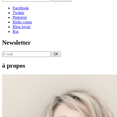
Facebook
Twitter
Pinterest
Hello coton
Blog lovin'
Rss
Newsletter
OK
à propos