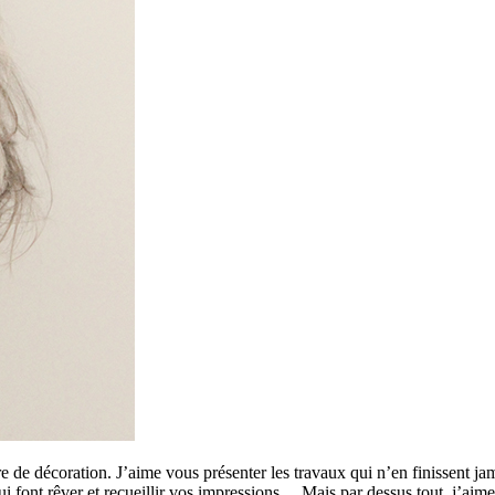
 de décoration. J’aime vous présenter les travaux qui n’en finissent ja
 qui font rêver et recueillir vos impressions… Mais par dessus tout, j’a