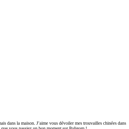
mais dans la maison. J’aime vous dévoiler mes trouvailles chinées dans
ime que vous passiez un bon moment sur Poligom !