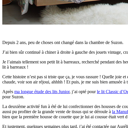
Depuis 2 ans, peu de choses ont changé dans la chambre de Suzon.
J’ai bien sûr continué à chiner à droite à gauche des jouets vintage, cr
Je l’aimais tellement son petit lit à barreaux, recherché pendant des he
lit à barreaux !
Cette histoire n’est pas si triste que ça, je vous rassure ! Quelle joie 
chaude, voir son air réjoui, ahhhh ! Et puis, je me suis bien amusée à 
Après
ma longue étude des lits Junior
, j’ai opté pour
le lit Classic d
pour Suzon.
La deuxième activité fun à été de lui confectionner des housses de couet
aussi pu profiter de la grande vente de tissus qui se déroule à
la Manuf
bien que la première housse de couette que je lui ai cousue était vert d
Et justement, quelques semaines plus tard, j’ai été contactée par Auré