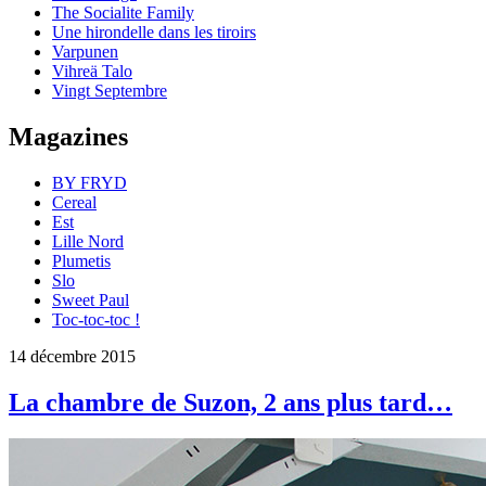
The Socialite Family
Une hirondelle dans les tiroirs
Varpunen
Vihreä Talo
Vingt Septembre
Magazines
BY FRYD
Cereal
Est
Lille Nord
Plumetis
Slo
Sweet Paul
Toc-toc-toc !
14 décembre 2015
La chambre de Suzon, 2 ans plus tard…