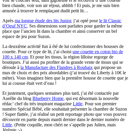
voir se coucher seul, sans gigoteuse et le recouvrir d’une couette
bien chaude, voir son air réjoui, ahhhh ! Et puis, je me suis bien
amusée à trouver le remplaçant dudit petit lit…
Après
ma longue étude des lits Junior
, j’ai opté pour
le lit Classic
d’Oeuf NYC
. Ses dimensions sont parfaites pour garder la même
place que l’ancien lit dans la chambre et ainsi conserver un bel
espace de jeu pour Suzon.
La deuxième activité fun à été de lui confectionner des housses de
couette. Pour ce type de lit, j’ai choisi
une couette en coton bio de
100 x 140 cm
. Et pour les tissus, la région lilloise regorge de
boutiques. J’ai aussi pu profiter de la grande vente de tissus qui se
déroule à
la Manufacture des Flandres à Roubaix
qui propose un
max de choix et des prix abordables (j’ai trouvé du Liberty à 10€ le
mètre). Vous imaginez bien que la première housse de couette que je
lui ai cousue était vert d’eau !
Et justement, quelques semaines plus tard, j’ai été contactée par
Aurélie du blog
Blueberry Home
, qui est désormais la nouvelle
rédac’ chef du très inspirant magazine
Little
. Pour son premier
numéro Spécial Bébé, elle souhaitait présenter la chambre de Suzon
! Super flattée, j’ai réalisé un petit reportage photo que vous pouvez
découvrir en partie depuis mardi dernier dans le dernier numéro de
Little
. (Petite coquille, mon chéri ne s’appelle pas Julien, mais
Jérémie ;-)