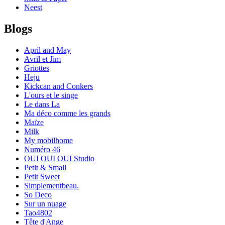
Neest
Blogs
April and May
Avril et Jim
Griottes
Heju
Kickcan and Conkers
L'ours et le singe
Le dans La
Ma déco comme les grands
Maïze
Milk
My mobilhome
Numéro 46
OUI OUI OUI Studio
Petit & Small
Petit Sweet
Simplementbeau.
So Deco
Sur un nuage
Tao4802
Tête d'Ange