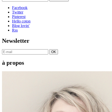
Facebook
Twitter
Pinterest
Hello coton
Blog lovin'
Rss
Newsletter
OK
à propos