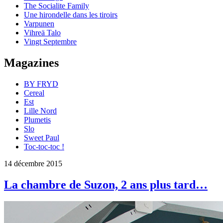
The Socialite Family
Une hirondelle dans les tiroirs
Varpunen
Vihreä Talo
Vingt Septembre
Magazines
BY FRYD
Cereal
Est
Lille Nord
Plumetis
Slo
Sweet Paul
Toc-toc-toc !
14 décembre 2015
La chambre de Suzon, 2 ans plus tard…