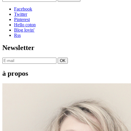
Facebook
Twitter
Pinterest
Hello coton
Blog lovin'
Rss
Newsletter
OK
à propos