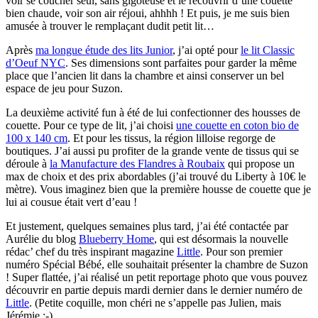
voir se coucher seul, sans gigoteuse et le recouvrir d’une couette
bien chaude, voir son air réjoui, ahhhh ! Et puis, je me suis bien
amusée à trouver le remplaçant dudit petit lit…
Après
ma longue étude des lits Junior
, j’ai opté pour
le lit Classic
d’Oeuf NYC
. Ses dimensions sont parfaites pour garder la même
place que l’ancien lit dans la chambre et ainsi conserver un bel
espace de jeu pour Suzon.
La deuxième activité fun à été de lui confectionner des housses de
couette. Pour ce type de lit, j’ai choisi
une couette en coton bio de
100 x 140 cm
. Et pour les tissus, la région lilloise regorge de
boutiques. J’ai aussi pu profiter de la grande vente de tissus qui se
déroule à
la Manufacture des Flandres à Roubaix
qui propose un
max de choix et des prix abordables (j’ai trouvé du Liberty à 10€ le
mètre). Vous imaginez bien que la première housse de couette que je
lui ai cousue était vert d’eau !
Et justement, quelques semaines plus tard, j’ai été contactée par
Aurélie du blog
Blueberry Home
, qui est désormais la nouvelle
rédac’ chef du très inspirant magazine
Little
. Pour son premier
numéro Spécial Bébé, elle souhaitait présenter la chambre de Suzon
! Super flattée, j’ai réalisé un petit reportage photo que vous pouvez
découvrir en partie depuis mardi dernier dans le dernier numéro de
Little
. (Petite coquille, mon chéri ne s’appelle pas Julien, mais
Jérémie ;-)