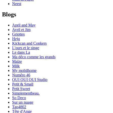
Neest
Blogs
April and May
Avril et Jim
Griottes
Heju
Kickcan and Conkers
L'ours et le singe
Le dans La
Ma déco comme les grands
Maïze
Milk
My mobilhome
Numéro 46
OUI OUI OUI Studio
Petit & Small
Petit Sweet
Simplementbeau.
So Deco
Sur un nuage
Tao4802
Tête d'Ange